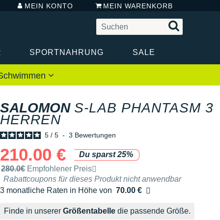
MEIN KONTO
MEIN WARENKORB
R
SPORTNAHRUNG
SALE
 / Schwimmen
SALOMON
S-LAB PHANTASM 3
HERREN
5
/
5
-
3
Bewertungen
210.00 €
Du sparst 25%
Unverbindliche Preisempfehlung der Marke
280.0€
Empfohlener Preis
Rabattcoupons für dieses Produkt nicht anwendbar
3 monatliche Raten in Höhe von
70.00 €
Ohne Zusatzkosten
Finde in unserer
Größentabelle
die passende Größe.