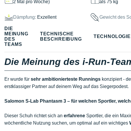
2 Mal pro Woche)
als 75 kg
Dämpfung:
Exzellent
Gewicht des S
DIE
MEINUNG
TECHNISCHE
TECHNOLOGI
DES
BESCHREIBUNG
TEAMS
Die Meinung des i-Run-Tea
Er wurde für
sehr ambitionierteste Runnings
konzipiert - d
erstklassiger Partner auf deinem Weg auf das Siegerpodest.
Salomon S-Lab Phantasm 3 – für welchen Sportler, wel
Dieser Schuh richtet sich an
erfahrene
Sportler, die ein Max
wöchentliche Nutzung suchen, um optimal auf ein wichtiges