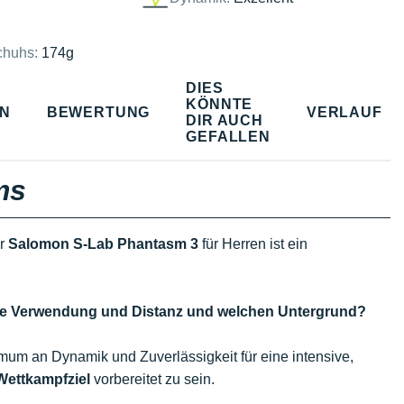
chuhs:
174g
DIES
KÖNNTE
EN
BEWERTUNG
VERLAUF
DIR AUCH
GEFALLEN
ms
er
Salomon S-Lab Phantasm 3
für Herren ist ein
che Verwendung und Distanz und welchen Untergrund?
imum an Dynamik und Zuverlässigkeit für eine intensive,
Wettkampfziel
vorbereitet zu sein.