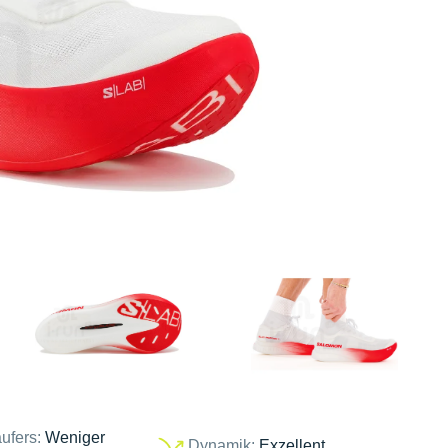
ufers:
Weniger
Dynamik:
Exzellent