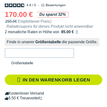
4.8
/
5
-
11
Bewertungen
170.00 €
Du sparst 32%
Unverbindliche Preisempfehlung der Marke
250.0€
Empfohlener Preis
Rabattcoupons für dieses Produkt nicht anwendbar
2 monatliche Raten in Höhe von
85.00 €
Ohne Zusatzkosten
Finde in unserer
Größentabelle
die passende Größe.
Größentabelle
IN DEN WARENKORB LEGEN
Kostenloser Versand
8.50 € Treuevorteil