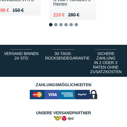
Herren
Au lieu de 150 €
Vendu 98 €
98 €
150 €
Au lieu de 280 €
Vendu 210 €
210 €
280 €
1
2
3
4
5
6
VERSAND BINNEN
30-TAGE-
SICHERE
24 STD
RÜCKSENDEGARANTIE
ZAHLUNG
IN 2 ODER 3
RATEN OHNE
ZUSATZKOSTEN
ZAHLUNGSMÖGLICHKEITEN
UNSERE VERSANDPARTNER