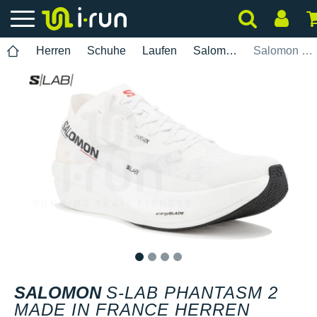
Herren
Schuhe
Laufen
Salomon
Salomon S-Lab Phantasm 2 Made in France Herren
1
2
3
4
SALOMON
S-LAB PHANTASM 2
MADE IN FRANCE HERREN