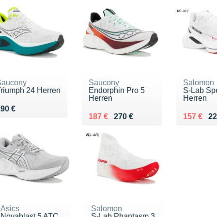
Saucony
Saucony
Salomon
riumph 24 Herren
Endorphin Pro 5
S-Lab Sp
Herren
Herren
endu 190 €
90 €
Au lieu de 270 €
Vendu 187 €
Au lieu d
Vendu 15
187 €
270 €
157 €
22
Asics
Salomon
Novablast 5 ATC
S-Lab Phantasm 3