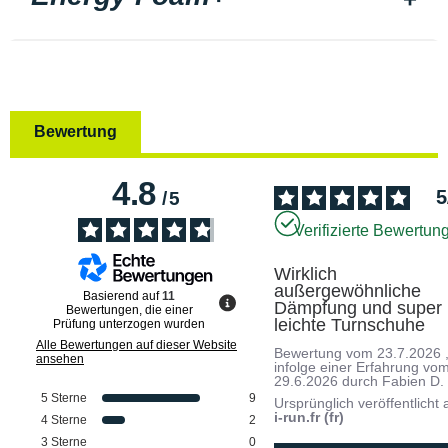
Bewertung
4.8
5
/
5
Verifizierte Bewertun
Wirklich 
außergewöhnliche 
Basierend auf
11
Dämpfung und super 
Bewertungen, die einer
leichte Turnschuhe
Prüfung unterzogen wurden
Alle Bewertungen auf dieser Website
Bewertung vom
23.7.2026
ansehen
infolge einer Erfahrung vo
29.6.2026
durch
Fabien D.
5
Sterne
9
Ursprünglich veröffentlicht 
i-run.fr (fr)
4
Sterne
2
3
Sterne
0