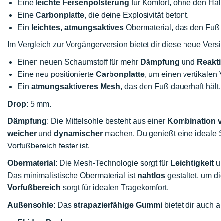
Eine
leichte Fersenpolsterung
für Komfort, ohne den Halt
Eine
Carbonplatte
, die deine Explosivität betont.
Ein
leichtes, atmungsaktives
Obermaterial, das den Fuß i
Im Vergleich zur Vorgängerversion bietet dir diese neue Ver
Einen neuen Schaumstoff für mehr
Dämpfung
und
Reakti
Eine neu positionierte
Carbonplatte
, um einen vertikalen 
Ein
atmungsaktiveres Mesh
, das den Fuß dauerhaft hält.
Drop
: 5 mm.
Dämpfung
: Die Mittelsohle besteht aus einer
Kombination 
weicher
und
dynamischer
machen. Du genießt eine ideale St
Vorfußbereich fester ist.
Obermaterial
: Die Mesh-Technologie sorgt für
Leichtigkeit
u
Das minimalistische Obermaterial ist
nahtlos
gestaltet, um d
Vorfußbereich
sorgt für idealen Tragekomfort.
Außensohle
: Das
strapazierfähige Gummi
bietet dir auch