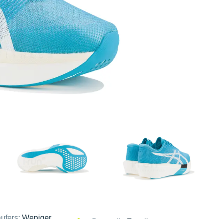
ufers:
Weniger