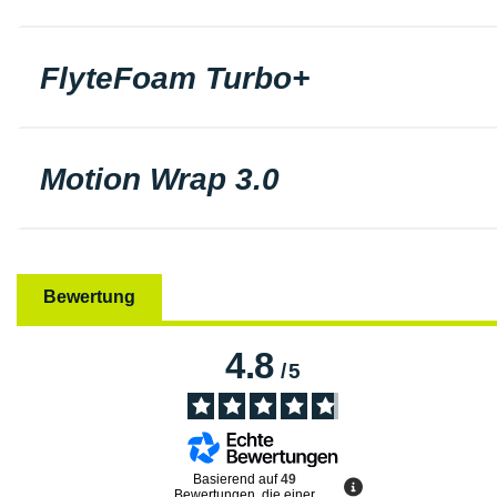
FlyteFoam Turbo+
Motion Wrap 3.0
Bewertung
4.8
/
5
Basierend auf
49
Bewertungen, die einer