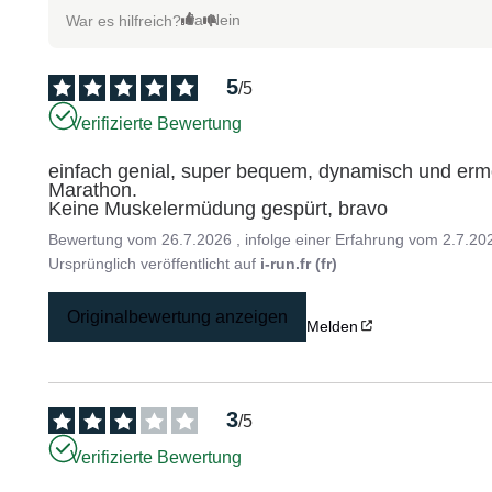
Ja
Nein
War es hilfreich?
5
/
5
Verifizierte Bewertung
einfach genial, super bequem, dynamisch und erm
Marathon.

Keine Muskelermüdung gespürt, bravo
Bewertung vom
26.7.2026
, infolge einer Erfahrung vom
2.7.20
Ursprünglich veröffentlicht auf
i-run.fr (fr)
Originalbewertung anzeigen
Melden
3
/
5
Verifizierte Bewertung