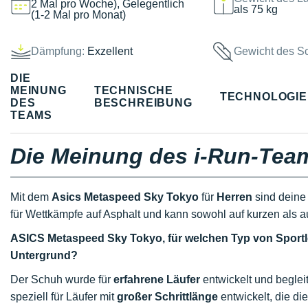
2 Mal pro Woche), Gelegentlich
als 75 kg
(1-2 Mal pro Monat)
Dämpfung:
Exzellent
Gewicht des S
DIE
MEINUNG
TECHNISCHE
TECHNOLOGI
DES
BESCHREIBUNG
TEAMS
Die Meinung des i-Run-Tea
Mit dem
Asics Metaspeed Sky Tokyo
für
Herren
sind deine 
für Wettkämpfe auf Asphalt und kann sowohl auf kurzen als 
ASICS Metaspeed Sky Tokyo, für welchen Typ von Sportl
Untergrund?
Der Schuh wurde für
erfahrene Läufer
entwickelt und beglei
speziell für Läufer mit
großer Schrittlänge
entwickelt, die di