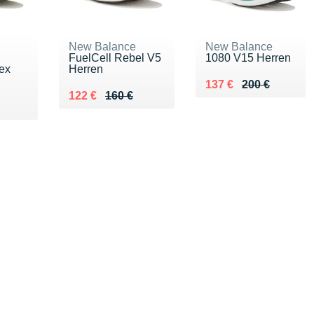
New Balance
New Balance
FuelCell Rebel V5
1080 V15 Herren
ex
Herren
Au lieu de 200 €
Vendu 137 €
137 €
200 €
Au lieu de 160 €
Vendu 122 €
122 €
160 €
0 €