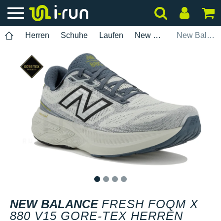
Herren
Schuhe
Laufen
New Balance
New Balance Fresh Foqm X 880 V15 Gore-Tex Herren
1
2
3
4
NEW BALANCE
FRESH FOQM X
880 V15 GORE-TEX HERREN