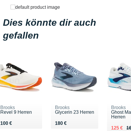
Dies könnte dir auch
gefallen
Brooks
Brooks
Brooks
Revel 9 Herren
Glycerin 23 Herren
Ghost Ma
Herren
Vendu 100 €
Vendu 180 €
100 €
180 €
Au lieu d
Vendu 12
125 €
16