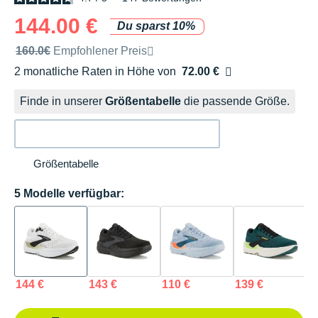
144.00 €
Du sparst 10%
Unverbindliche Preisempfehlung der Marke
160.0€
Empfohlener Preis
2 monatliche Raten in Höhe von
72.00 €
Ohne Zusatzkosten
Finde in unserer
Größentabelle
die passende Größe.
Größentabelle
5 Modelle verfügbar:
144 €
143 €
110 €
139 €
1