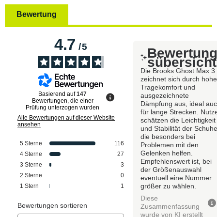
Bewertung
4.7
/
5
Bewertun
sübersicht
Die Brooks Ghost Max 3
zeichnet sich durch hoh
Tragekomfort und
Basierend auf
147
ausgezeichnete
Bewertungen, die einer
Dämpfung aus, ideal au
Prüfung unterzogen wurden
für lange Strecken. Nutz
Alle Bewertungen auf dieser Website
schätzen die Leichtigkeit
ansehen
und Stabilität der Schuhe
die besonders bei
5
Sterne
116
Problemen mit den
Gelenken helfen.
4
Sterne
27
Empfehlenswert ist, bei
3
Sterne
3
der Größenauswahl
2
Sterne
0
eventuell eine Nummer
größer zu wählen.
1
Stern
1
Diese
Bewertungen sortieren
Zusammenfassung
wurde von KI erstellt