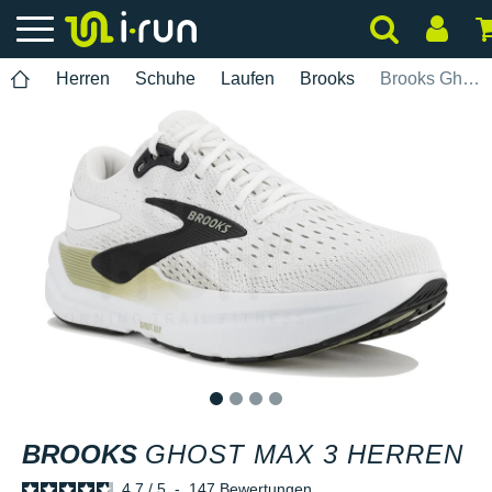
Herren
Schuhe
Laufen
Brooks
Brooks Ghost Max 3 Herren
1
2
3
4
BROOKS
GHOST MAX 3 HERREN
4.7
/
5
-
147
Bewertungen