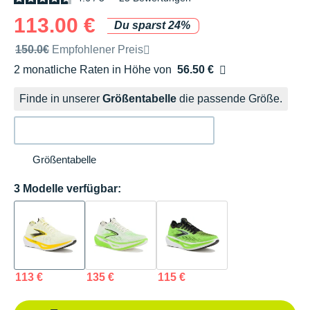
113.00 €
Du sparst 24%
Unverbindliche Preisempfehlung der Marke
150.0€
Empfohlener Preis
2 monatliche Raten in Höhe von
56.50 €
Ohne Zusatzkosten
Finde in unserer
Größentabelle
die passende Größe.
Größentabelle
3 Modelle verfügbar:
113 €
135 €
115 €