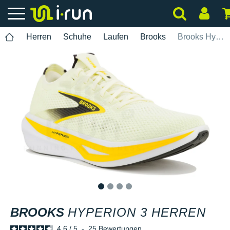
Herren
Schuhe
Laufen
Brooks
Brooks Hyperion 3 Herren
1
2
3
4
BROOKS
HYPERION 3 HERREN
4.6
/
5
-
25
Bewertungen