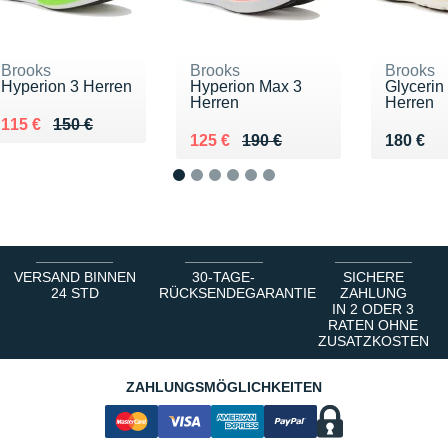
Brooks
Brooks
Brooks
Hyperion 3 Herren
Hyperion Max 3
Glycerin
Herren
Herren
Au lieu de 150 €
Vendu 115 €
115 €
150 €
Au lieu de 190 €
Vendu 125 €
Vendu 1
125 €
190 €
180 €
1
2
3
4
5
6
VERSAND BINNEN
30-TAGE-
SICHERE
24 STD
RÜCKSENDEGARANTIE
ZAHLUNG
IN 2 ODER 3
RATEN OHNE
ZUSATZKOSTEN
ZAHLUNGSMÖGLICHKEITEN