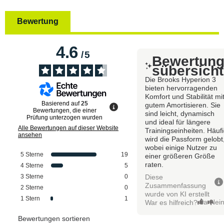
Bewertung
4.6
/
5
Bewertun
sübersicht
Die Brooks Hyperion 3
bieten hervorragenden
Komfort und Stabilität mi
Basierend auf
25
gutem Amortisieren. Sie
Bewertungen, die einer
sind leicht, dynamisch
Prüfung unterzogen wurden
und ideal für längere
Alle Bewertungen auf dieser Website
Trainingseinheiten. Häuf
ansehen
wird die Passform gelobt
wobei einige Nutzer zu
5
Sterne
19
einer größeren Größe
raten.
4
Sterne
5
Diese
3
Sterne
0
Zusammenfassung
2
Sterne
0
wurde von KI erstellt
1
Stern
1
Ja
Nei
War es hilfreich?
Bewertungen sortieren