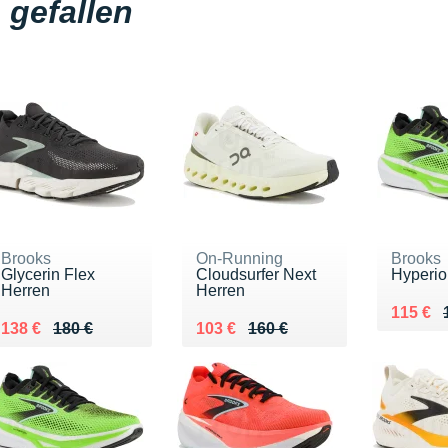
gefallen
Brooks
On-Running
Brooks
Glycerin Flex
Cloudsurfer Next
Hyperio
Herren
Herren
Au lieu
Vendu 
115 €
Au lieu de 180 €
Vendu 138 €
Au lieu de 160 €
Vendu 103 €
138 €
180 €
103 €
160 €