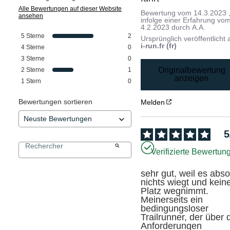
Alle Bewertungen auf dieser Website
Bewertung vom
14.3.2023
ansehen
infolge einer Erfahrung vo
4.2.2023
durch
A.A.
5
Sterne
2
Ursprünglich veröffentlicht 
i-run.fr (fr)
4
Sterne
0
3
Sterne
0
Originalbewertung
2
Sterne
1
anzeigen
1
Stern
0
Bewertungen sortieren
Melden
5
Verifizierte Bewertun
sehr gut, weil es absol
nichts wiegt und keine
Platz wegnimmt. 
Meinerseits ein 
bedingungsloser 
Trailrunner, der über d
Anforderungen 