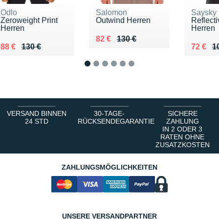
Odlo
Salomon
Saysky
Zeroweight Print
Outwind Herren
Reflect
Herren
Herren
Au lieu de 130 €
Vendu 82 €
82 €
130 €
Au lieu de 130 €
Vendu 88 €
Au lieu
Vendu 
88 €
130 €
72 €
1
1
2
3
4
5
6
VERSAND BINNEN
30-TAGE-
SICHERE
24 STD
RÜCKSENDEGARANTIE
ZAHLUNG
IN 2 ODER 3
RATEN OHNE
ZUSATZKOSTEN
ZAHLUNGSMÖGLICHKEITEN
UNSERE VERSANDPARTNER