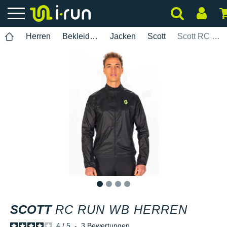
Herren
Bekleidung
Jacken
Scott
Scott RC Run WB Herren
1
2
3
4
SCOTT
RC RUN WB HERREN
4
/
5
-
3
Bewertungen