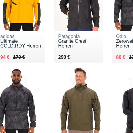
adidas
Patagonia
Odlo
Ultimate
Granite Crest
Zerowei
COLD.RDY Herren
Herren
Herren
Au lieu de 170 €
Vendu 94 €
Vendu 290 €
Au lieu
Vendu 
94 €
170 €
290 €
88 €
1