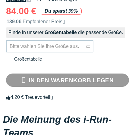
84.00 €
Du sparst 39%
Unverbindliche Preisempfehlung der Marke
139.0€
Empfohlener Preis
Finde in unserer
Größentabelle
die passende Größe.
Bitte wählen Sie Ihre Größe aus.
Größentabelle
IN DEN WARENKORB LEGEN
4.20 € Treuevorteil
Die Meinung des i-Run-
Teams