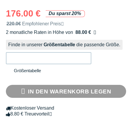
176.00 €
Du sparst 20%
Unverbindliche Preisempfehlung der Marke
220.0€
Empfohlener Preis
2 monatliche Raten in Höhe von
88.00 €
Ohne Zusatzkosten
Finde in unserer
Größentabelle
die passende Größe.
Größentabelle
IN DEN WARENKORB LEGEN
Kostenloser Versand
8.80 € Treuevorteil