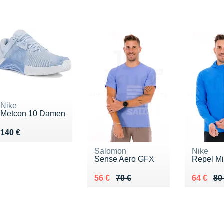
Nike
Metcon 10 Damen
Vendu 140 €
140 €
Salomon
Nike
Sense Aero GFX
Repel Mi
Au lieu de 70 €
Vendu 56 €
Au lieu 
Vendu 6
56 €
70 €
64 €
80