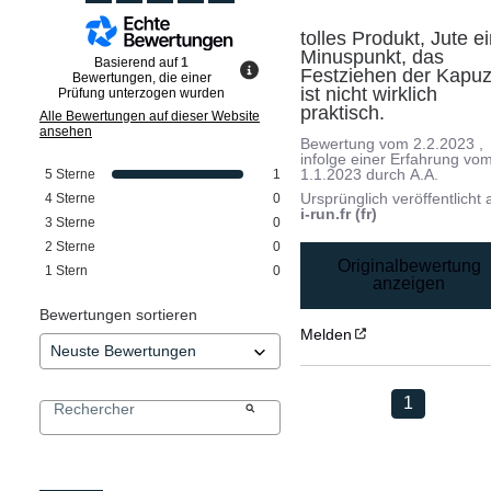
tolles Produkt, Jute ei
Minuspunkt, das 
Basierend auf
1
Festziehen der Kapuz
Bewertungen, die einer
ist nicht wirklich 
Prüfung unterzogen wurden
praktisch.
Alle Bewertungen auf dieser Website
ansehen
Bewertung vom
2.2.2023
,
infolge einer Erfahrung vo
1.1.2023
durch
A.A.
5
Sterne
1
Ursprünglich veröffentlicht 
4
Sterne
0
i-run.fr (fr)
3
Sterne
0
2
Sterne
0
Originalbewertung
1
Stern
0
anzeigen
Bewertungen sortieren
Melden
1