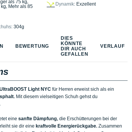
ger als 75 kg,
Dynamik:
Exzellent
 kg, Mehr als 85
chuhs:
304g
DIES
KÖNNTE
EN
BEWERTUNG
VERLAUF
DIR AUCH
GEFALLEN
ms
 UltraBOOST Light NYC
für Herren erweist sich als ein
sphalt.
Mit diesem vielseitigen Schuh gehst du
n.
etet eine
sanfte Dämpfung,
die Erschütterungen bei der
leiht sie dir eine
kraftvolle Energierückgabe.
Zusammen