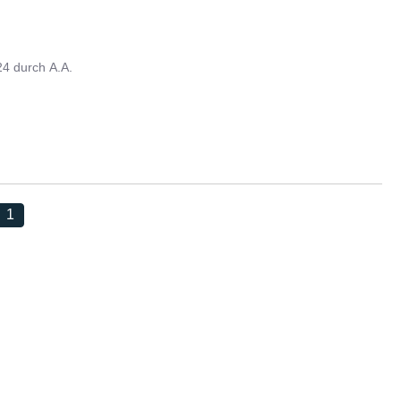
24
durch
A.A.
1