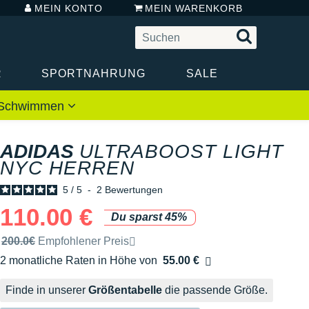
MEIN KONTO
MEIN WARENKORB
R
SPORTNAHRUNG
SALE
 / Schwimmen
ADIDAS
ULTRABOOST LIGHT
NYC HERREN
5
/
5
-
2
Bewertungen
110.00 €
Du sparst 45%
Unverbindliche Preisempfehlung der Marke
200.0€
Empfohlener Preis
2 monatliche Raten in Höhe von
55.00 €
Ohne Zusatzkosten
Finde in unserer
Größentabelle
die passende Größe.