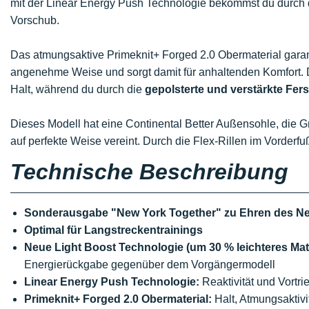
mit der Linear Energy Push Technologie bekommst du durch d
Vorschub.
Das atmungsaktive Primeknit+ Forged 2.0 Obermaterial garan
angenehme Weise und sorgt damit für anhaltenden Komfort. D
Halt, während du durch die
gepolsterte und verstärkte Fer
Dieses Modell hat eine Continental Better Außensohle, die G
auf perfekte Weise vereint. Durch die Flex-Rillen im Vorderf
Technische Beschreibung
Sonderausgabe "New York Together" zu Ehren des N
Optimal für Langstreckentrainings
Neue Light Boost Technologie (um 30 % leichteres Mate
Energierückgabe gegenüber dem Vorgängermodell
Linear Energy Push Technologie:
Reaktivität und Vortri
Primeknit+ Forged 2.0 Obermaterial:
Halt, Atmungsaktivi