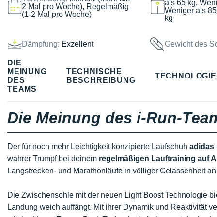
als 65 kg, Weni
2 Mal pro Woche), Regelmäßig
Weniger als 85
(1-2 Mal pro Woche)
kg
Dämpfung:
Exzellent
Gewicht des S
DIE
MEINUNG
TECHNISCHE
TECHNOLOGI
DES
BESCHREIBUNG
TEAMS
Die Meinung des i-Run-Tea
Der für noch mehr Leichtigkeit konzipierte Laufschuh
adidas
wahrer Trumpf bei deinem
regelmäßigen Lauftraining auf A
Langstrecken- und Marathonläufe in völliger Gelassenheit a
Die Zwischensohle mit der neuen Light Boost Technologie bi
Landung weich auffängt. Mit ihrer Dynamik und Reaktivität ver