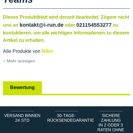
Dieses Produktblatt wird derzeit bearbeitet. Zögere nicht
kontakt@i-run.de
021154553277
uns an
oder
zu
kontaktieren, um alle wichtigen Informationen zu diesem
Artikel zu erhalten.
Nike
Alle Produkte von
Mehr anzeigen
Bewertung
VERSAND BINNEN
30-TAGE-
SICHERE
24 STD
RÜCKSENDEGARANTIE
ZAHLUNG
IN 2 ODER 3
RATEN OHNE