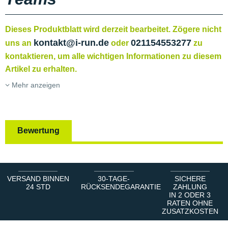
Dieses Produktblatt wird derzeit bearbeitet. Zögere nicht
kontakt@i-run.de
021154553277
uns an
oder
zu
kontaktieren, um alle wichtigen Informationen zu diesem
Artikel zu erhalten.
Mehr anzeigen
Bewertung
VERSAND BINNEN
30-TAGE-
SICHERE
24 STD
RÜCKSENDEGARANTIE
ZAHLUNG
IN 2 ODER 3
RATEN OHNE
ZUSATZKOSTEN