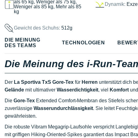
als 65 kg, Weniger als 75 kg,
Dynamik:
Exzel
Weniger als 85 kg, Mehr als 85
kg
Gewicht des Schuhs:
512g
DIE MEINUNG
TECHNOLOGIEN
BEWER
DES TEAMS
Die Meinung des i-Run-Tea
Der
La Sportiva TxS Gore-Tex
für
Herren
unterstützt dich 
Gelände
mit ultimativer
Wasserdichtigkeit
, viel
Komfort
und
Die
Gore-Tex
Extended Comfort
-
Membran des Stiefels sche
zuverlässige
Wasserundurchlässigkeit
. Sie leitet Feucht
gewährleisten.
Die robuste Vibram Megagrip-Laufsohle verspricht Langlebig
mit griffigen Hiking-Oriented-Spikes garantiert das Impact 