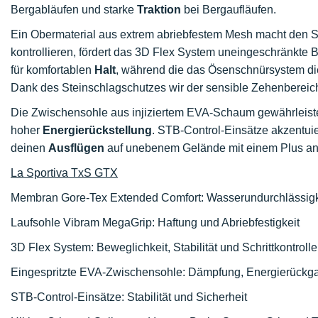
Bergabläufen und starke
Traktion
bei Bergaufläufen.
Ein Obermaterial aus extrem abriebfestem Mesh macht den Sc
kontrollieren, fördert das 3D Flex System uneingeschränkte
für komfortablen
Halt
, während die das
Ösenschnürsystem die
Dank des Steinschlagschutzes wir der sensible Zehenbereic
Die Zwischensohle aus injiziertem EVA-Schaum gewährleist
hoher
Energierückstellung
. STB-Control-Einsätze akzentui
deinen
Ausflügen
auf unebenem Gelände mit einem Plus a
La Sportiva TxS GTX
Membran Gore-Tex Extended Comfort: Wasserundurchlässigkei
Laufsohle Vibram MegaGrip: Haftung und Abriebfestigkeit
3D Flex System: Beweglichkeit, Stabilität und Schrittkontrolle
Eingespritzte EVA-Zwischensohle: Dämpfung, Energierückga
STB-Control-Einsätze: Stabilität und Sicherheit