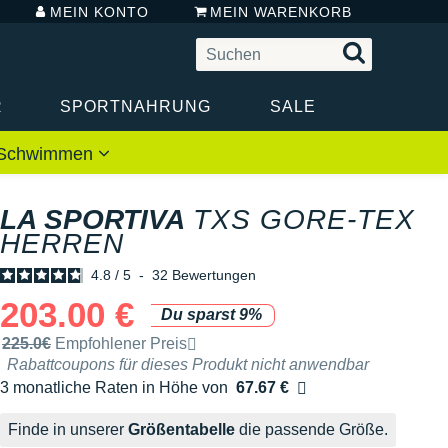
MEIN KONTO
MEIN WARENKORB
R
SPORTNAHRUNG
SALE
 / Schwimmen
LA SPORTIVA
TXS GORE-TEX
HERREN
4.8
/
5
-
32
Bewertungen
203.00 €
Du sparst 9%
Unverbindliche Preisempfehlung der Marke
225.0€
Empfohlener Preis
Rabattcoupons für dieses Produkt nicht anwendbar
3 monatliche Raten in Höhe von
67.67 €
Ohne Zusatzkosten
Finde in unserer
Größentabelle
die passende Größe.