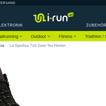
VERSAND
LEKTRONIK
ZUBEHÖ
ailrunning
Outdoor
Fitness
Triathlon
iva
La Sportiva TxS Gore-Tex Herren