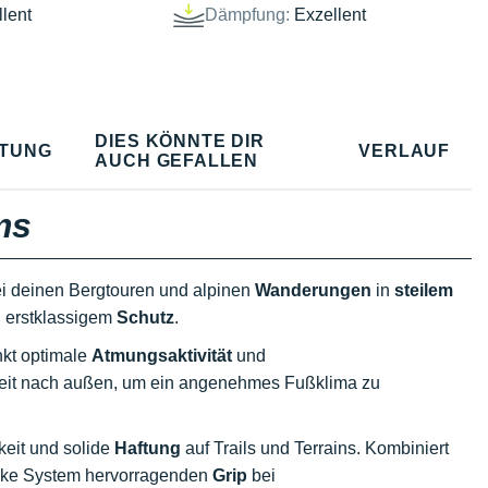
lent
Dämpfung:
Exzellent
DIES KÖNNTE DIR
TUNG
VERLAUF
AUCH GEFALLEN
ms
bei deinen Bergtouren und alpinen
Wanderungen
in
steilem
 erstklassigem
Schutz
.
nkt optimale
Atmungsaktivität
und
igkeit nach außen, um ein angenehmes Fußklima zu
keit und solide
Haftung
auf Trails und
Terrains. Kombiniert
Brake System hervorragenden
Grip
bei