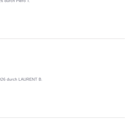
26
durch
Piero T.
026
durch
LAURENT B.