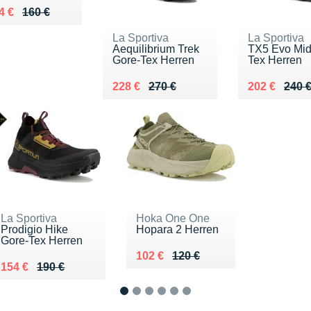
 lieu de 160 €
ndu 144 €
4 €
160 €
La Sportiva
La Sportiva
Aequilibrium Trek
TX5 Evo Mid
Gore-Tex Herren
Tex Herren
Au lieu de 270 €
Vendu 228 €
Au lieu de 2
Vendu 202 
228 €
270 €
202 €
240 
La Sportiva
Hoka One One
Prodigio Hike
Hopara 2 Herren
Gore-Tex Herren
Au lieu de 120 €
Vendu 102 €
102 €
120 €
Au lieu de 190 €
Vendu 154 €
154 €
190 €
1
2
3
4
5
6