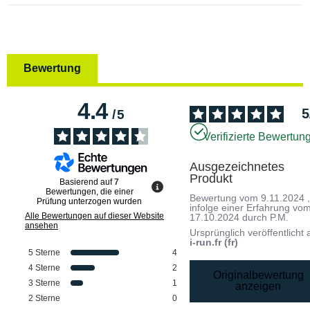
Bewertung
4.4
5
/
5
Verifizierte Bewertun
Ausgezeichnetes 
Produkt
Basierend auf
7
Bewertungen, die einer
Bewertung vom
9.11.2024
Prüfung unterzogen wurden
infolge einer Erfahrung vo
Alle Bewertungen auf dieser Website
17.10.2024
durch
P.M.
ansehen
Ursprünglich veröffentlicht 
i-run.fr (fr)
5
Sterne
4
4
Sterne
2
Originalbewertung
3
Sterne
1
anzeigen
2
Sterne
0