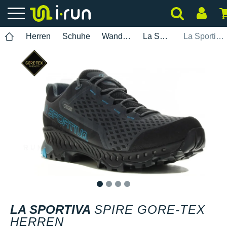
Herren
Schuhe
Wanderung
La Sportiva
La Sportiva Spire Gore-Tex Herren
1
2
3
4
LA SPORTIVA
SPIRE GORE-TEX
HERREN