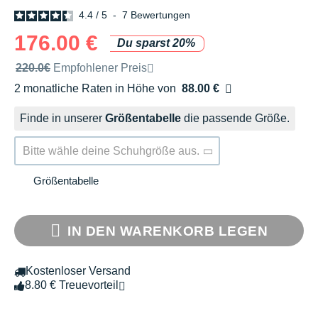
4.4
/
5
-
7
Bewertungen
176.00 €
Du sparst 20%
Unverbindliche Preisempfehlung der Marke
220.0€
Empfohlener Preis
2 monatliche Raten in Höhe von
88.00 €
Ohne Zusatzkosten
Finde in unserer
Größentabelle
die passende Größe.
Bitte wähle deine Schuhgröße aus.
Größentabelle
IN DEN WARENKORB LEGEN
Kostenloser Versand
8.80 € Treuevorteil