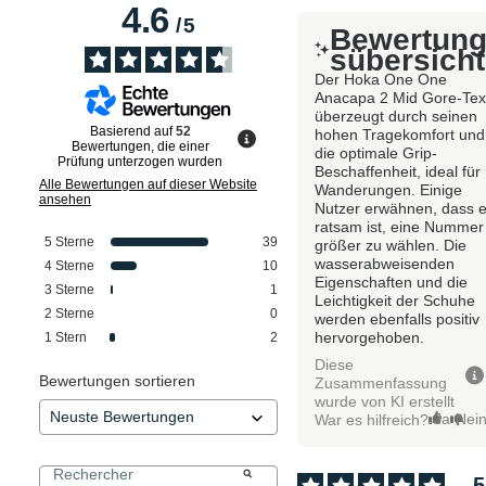
4.6
/
5
Bewertun
sübersicht
Der Hoka One One
Anacapa 2 Mid Gore-Te
überzeugt durch seinen
Basierend auf
52
hohen Tragekomfort und
Bewertungen, die einer
die optimale Grip-
Prüfung unterzogen wurden
Beschaffenheit, ideal für
Alle Bewertungen auf dieser Website
Wanderungen. Einige
ansehen
Nutzer erwähnen, dass 
ratsam ist, eine Nummer
5
Sterne
39
größer zu wählen. Die
wasserabweisenden
4
Sterne
10
Eigenschaften und die
3
Sterne
1
Leichtigkeit der Schuhe
2
Sterne
0
werden ebenfalls positiv
hervorgehoben.
1
Stern
2
Diese
Bewertungen sortieren
Zusammenfassung
wurde von KI erstellt
Ja
Nei
War es hilfreich?
5