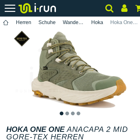
Herren
Schuhe
Wanderung
Hoka
Hoka One One Anacapa 2 Mid Gore-Tex Herren
1
2
3
4
HOKA ONE ONE
ANACAPA 2 MID
GORE-TEX HERREN