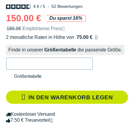
4.6
/
5
-
52
Bewertungen
150.00 €
Du sparst 16%
Unverbindliche Preisempfehlung der Marke
180.0€
Empfohlener Preis
2 monatliche Raten in Höhe von
75.00 €
Ohne Zusatzkosten
Finde in unserer
Größentabelle
die passende Größe.
Größentabelle
IN DEN WARENKORB LEGEN
Kostenloser Versand
7.50 € Treuevorteil