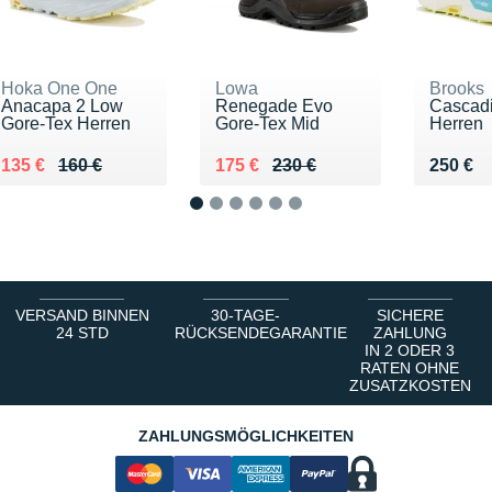
Hoka One One
Lowa
Brooks
Anacapa 2 Low
Renegade Evo
Cascadi
Gore-Tex Herren
Gore-Tex Mid
Herren
Au lieu de 160 €
Vendu 135 €
Au lieu de 230 €
Vendu 175 €
Vendu 
135 €
160 €
175 €
230 €
250 €
1
2
3
4
5
6
VERSAND BINNEN
30-TAGE-
SICHERE
24 STD
RÜCKSENDEGARANTIE
ZAHLUNG
IN 2 ODER 3
RATEN OHNE
ZUSATZKOSTEN
ZAHLUNGSMÖGLICHKEITEN