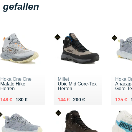
gefallen
Hoka One One
Millet
Hoka O
Mafate Hike
Ubic Mid Gore-Tex
Anacap
Herren
Herren
Gore-Te
Au lieu de 180 €
Vendu 148 €
Au lieu de 200 €
Vendu 144 €
Au lieu
Vendu 
148 €
180 €
144 €
200 €
135 €