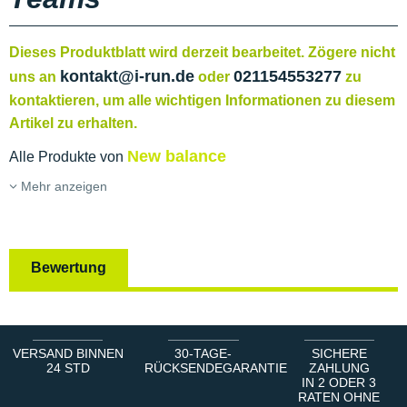
Dieses Produktblatt wird derzeit bearbeitet. Zögere nicht
kontakt@i-run.de
021154553277
uns an
oder
zu
kontaktieren, um alle wichtigen Informationen zu diesem
Artikel zu erhalten.
New balance
Alle Produkte von
Mehr anzeigen
Bewertung
VERSAND BINNEN
30-TAGE-
SICHERE
24 STD
RÜCKSENDEGARANTIE
ZAHLUNG
IN 2 ODER 3
RATEN OHNE