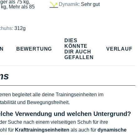
ger als 75 kg,
Dynamik:
Sehr gut
 kg, Mehr als 85
chuhs:
312g
DIES
KÖNNTE
EN
BEWERTUNG
VERLAUF
DIR AUCH
GEFALLEN
ms
erren begleitet alle deine Trainingseinheiten im
abilität und Bewegungsfreiheit.
 welche Verwendung und welchen Untergrund?
der Suche nach einem vielseitigen Schuh für ihre
ohl für
Krafttrainingseinheiten
als auch für
dynamische