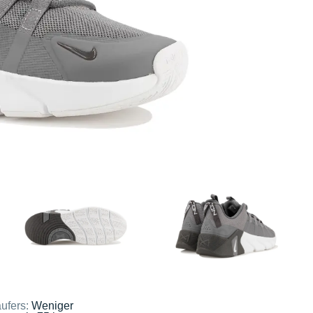
ufers:
Weniger