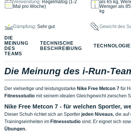
Verwendung:
Regelmäßig (1-2
als 65 kg, Weni
Mal pro Woche)
Weniger als 85
kg
Dämpfung:
Sehr gut
Gewicht des S
DIE
MEINUNG
TECHNISCHE
TECHNOLOGI
DES
BESCHREIBUNG
TEAMS
Die Meinung des i-Run-Tea
Der vielseitige und leistungsstarke
Nike Free Metcon 7
für H
Fitnessstudio
mit seinem idealen Gleichgewicht zwischen St
Nike Free Metcon 7 - für welchen Sportler,
Dieser Schuh richtet sich an Sportler
jeden Niveaus,
die auf 
Trainingseinheiten im
Fitnessstudio
sind. Er eignet sich sow
Übungen.