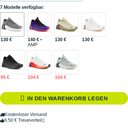
7 Modelle verfügbar:
130 €
140 €
•
130 €
130 €
AMP
95 €
104 €
104 €
IN DEN WARENKORB LEGEN
Kostenloser Versand
6.50 € Treuevorteil