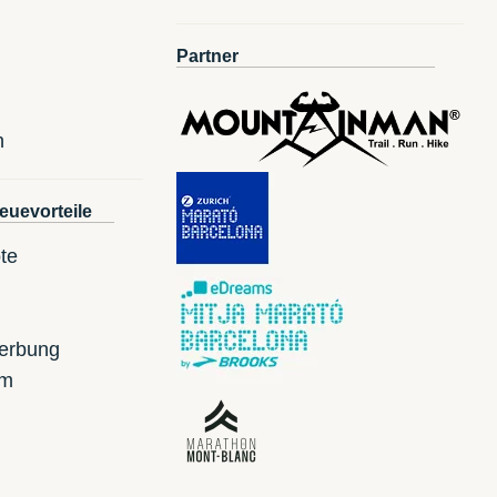
Partner
n
euevorteile
te
erbung
mm