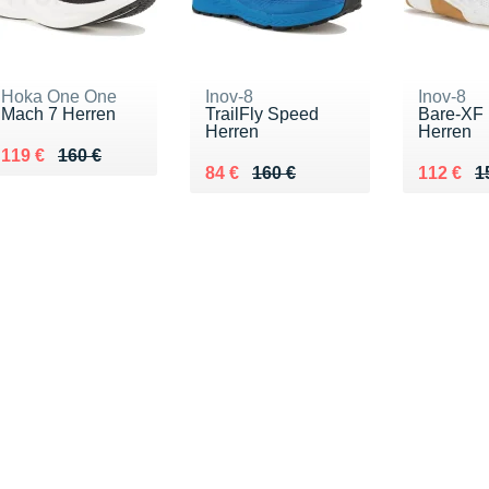
Hoka One One
Inov-8
Inov-8
Mach 7 Herren
TrailFly Speed
Bare-XF 
Herren
Herren
Au lieu de 160 €
Vendu 119 €
119 €
160 €
Au lieu de 160 €
Vendu 84 €
Au lieu 
Vendu 1
84 €
160 €
112 €
1