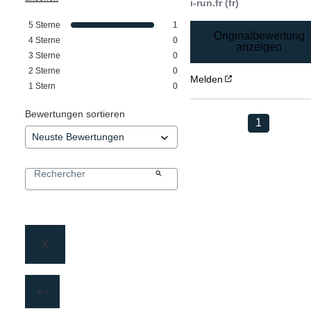
i-run.fr (fr)
5
Sterne
1
Originalbewertung
4
Sterne
0
anzeigen
3
Sterne
0
2
Sterne
0
Melden
1
Stern
0
Bewertungen sortieren
1