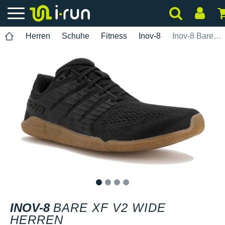
Herren
Schuhe
Fitness
Inov-8
Inov-8 Bare XF V2 Wide Herren
1
2
3
4
INOV-8
BARE XF V2 WIDE
HERREN