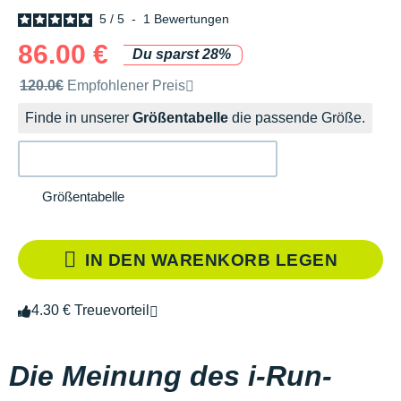
5
/
5
-
1
Bewertungen
86.00 €
Du sparst 28%
Unverbindliche Preisempfehlung der Marke
120.0€
Empfohlener Preis
Finde in unserer
Größentabelle
die passende Größe.
Größentabelle
IN DEN WARENKORB LEGEN
4.30 € Treuevorteil
Die Meinung des i-Run-