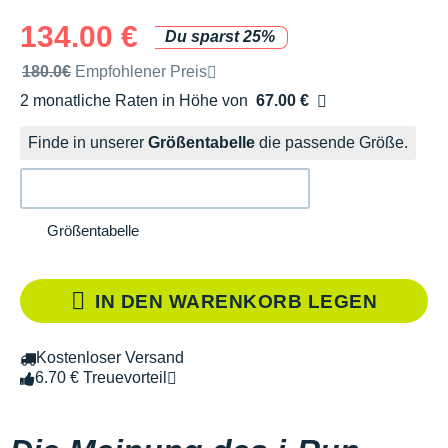
134.00 €
Du sparst 25%
Unverbindliche Preisempfehlung der Marke
180.0€
Empfohlener Preis
2 monatliche Raten in Höhe von
67.00 €
Ohne Zusatzkosten
Finde in unserer
Größentabelle
die passende Größe.
Größentabelle
IN DEN WARENKORB LEGEN
Kostenloser Versand
6.70 € Treuevorteil