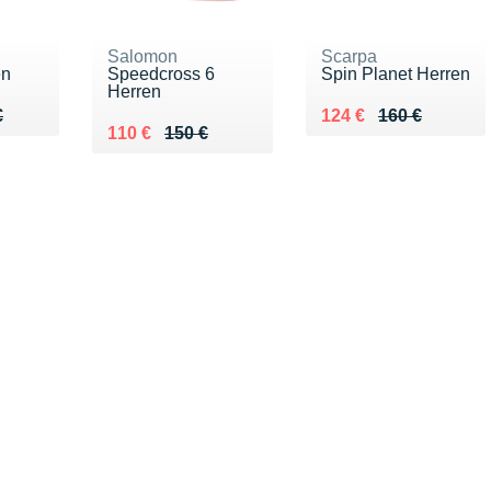
Salomon
Scarpa
en
Speedcross 6
Spin Planet Herren
Herren
50 €
€
Au lieu de 160 €
Vendu 124 €
€
124 €
160 €
Au lieu de 150 €
Vendu 110 €
110 €
150 €