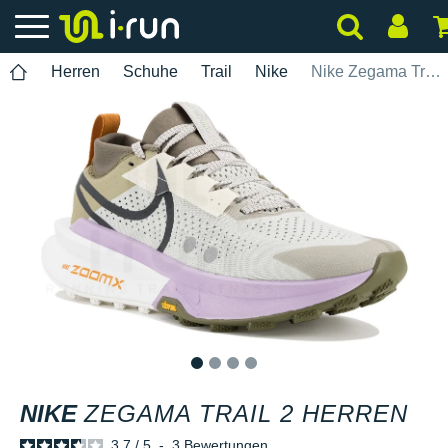
Herren
Schuhe
Trail
Nike
Nike Zegama Trail 2 Herren
1
2
3
4
NIKE
ZEGAMA TRAIL 2 HERREN
3.7
/
5
-
3
Bewertungen