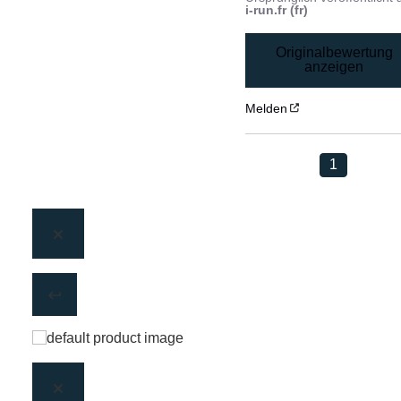
i-run.fr (fr)
Originalbewertung
anzeigen
Melden
1