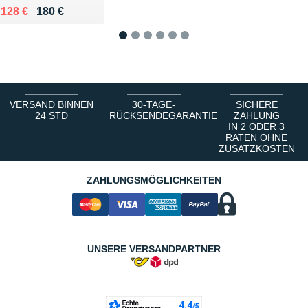
Au lieu de 180 €
Vendu 128 €
128 €
180 €
1
2
3
4
5
6
VERSAND BINNEN
30-TAGE-
SICHERE
24 STD
RÜCKSENDEGARANTIE
ZAHLUNG
IN 2 ODER 3
RATEN OHNE
ZUSATZKOSTEN
ZAHLUNGSMÖGLICHKEITEN
UNSERE VERSANDPARTNER