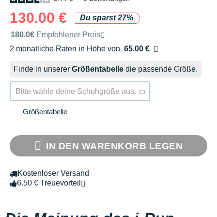
130.00 €
Du sparst 27%
Unverbindliche Preisempfehlung der Marke
180.0€
Empfohlener Preis
2 monatliche Raten in Höhe von
65.00 €
Ohne Zusatzkosten
Finde in unserer
Größentabelle
die passende Größe.
Bitte wähle deine Schuhgröße aus.
Größentabelle
IN DEN WARENKORB LEGEN
Kostenloser Versand
6.50 € Treuevorteil