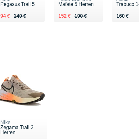
Pegasus Trail 5
Mafate 5 Herren
Trabuco 1
Au lieu de 140 €
Vendu 94 €
Au lieu de 190 €
Vendu 152 €
Vendu 16
94 €
140 €
152 €
190 €
160 €
Nike
Zegama Trail 2
Herren