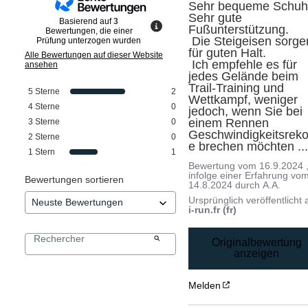
Sehr bequeme Schuhe
Sehr gute 
Basierend auf
3
Fußunterstützung.

Bewertungen, die einer
 Die Steigeisen sorgen 
Prüfung unterzogen wurden
für guten Halt.

Alle Bewertungen auf dieser Website
 Ich empfehle es für 
ansehen
jedes Gelände beim 
Trail-Training und 
5
Sterne
2
Wettkampf, weniger 
4
Sterne
0
jedoch, wenn Sie bei 
einem Rennen 
3
Sterne
0
Geschwindigkeitsreko
2
Sterne
0
e brechen möchten ..
1
Stern
1
Bewertung vom
16.9.2024
infolge einer Erfahrung vo
Bewertungen sortieren
14.8.2024
durch
A.A.
Ursprünglich veröffentlicht 
i-run.fr (fr)
Originalbewertung
anzeigen
Melden