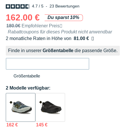
4.7
/
5
-
23
Bewertungen
162.00 €
Du sparst 10%
Unverbindliche Preisempfehlung der Marke
180.0€
Empfohlener Preis
Rabattcoupons für dieses Produkt nicht anwendbar
2 monatliche Raten in Höhe von
81.00 €
Ohne Zusatzkosten
Finde in unserer
Größentabelle
die passende Größe.
Größentabelle
2 Modelle verfügbar:
162 €
145 €