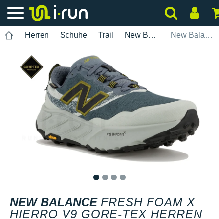
Herren
Schuhe
Trail
New Balance
New Balance Fresh Foam X Hierro V9 Gore-Tex Herren
1
2
3
4
NEW BALANCE
FRESH FOAM X
HIERRO V9 GORE-TEX HERREN