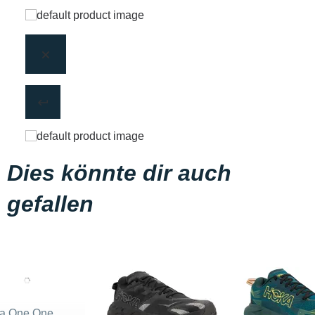
Dies könnte dir auch
gefallen
a One One