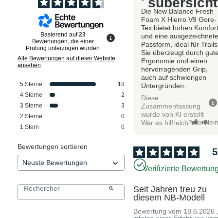
sübersicht
Die New Balance Fresh
Foam X Hierro V9 Gore-
Tex bietet hohen Komfor
Basierend auf
23
und eine ausgezeichnet
Bewertungen, die einer
Passform, ideal für Trails
Prüfung unterzogen wurden
Sie überzeugt durch gut
Alle Bewertungen auf dieser Website
Ergonomie und einen
ansehen
hervorragenden Grip,
auch auf schwierigen
5
Sterne
18
Untergründen.
4
Sterne
2
Diese
Zusammenfassung
3
Sterne
3
wurde von KI erstellt
2
Sterne
0
Ja
Nei
War es hilfreich?
1
Stern
0
Bewertungen sortieren
5
Verifizierte Bewertun
Seit Jahren treu zu 
diesem NB-Modell
Bewertung vom
18.6.2026