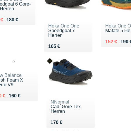
edgoat 6 Gore-
 Herren
ieu de 180 €
du 123 €
 €
180 €
Hoka One One
Hoka One 
Speedgoat 7
Mafate 5 He
Herren
Au lieu de 
Vendu 152 
152 €
190 
Vendu 165 €
165 €
w Balance
esh Foam X
erro V9
lieu de 160 €
ndu 120 €
0 €
160 €
NNormal
Cadí Gore-Tex
Herren
Vendu 170 €
170 €