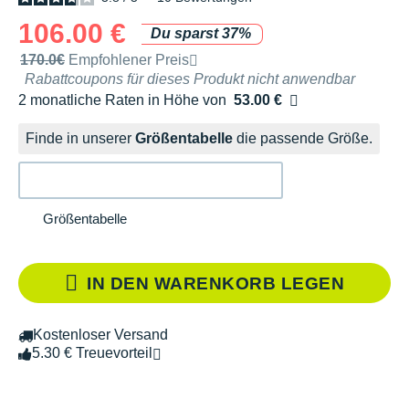
106.00 €
Du sparst 37%
Unverbindliche Preisempfehlung der Marke
170.0€
Empfohlener Preis
Rabattcoupons für dieses Produkt nicht anwendbar
2 monatliche Raten in Höhe von
53.00 €
Ohne Zusatzkosten
Finde in unserer
Größentabelle
die passende Größe.
Größentabelle
IN DEN WARENKORB LEGEN
Kostenloser Versand
5.30 € Treuevorteil