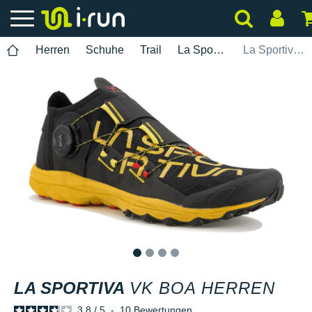
Herren
Schuhe
Trail
La Sportiva
La Sportiva VK Boa Herren
1
2
3
4
LA SPORTIVA
VK BOA HERREN
3.8
/
5
-
10
Bewertungen