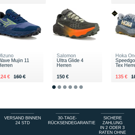
Mizuno
Salomon
Hoka On
Wave Mujin 11
Ultra Glide 4
Speedgoa
Herren
Herren
Tex Herr
u lieu de 160 €
Vendu 124 €
Vendu 150 €
Au lieu 
Vendu 1
124 €
160 €
150 €
135 €
1
1
2
3
4
5
6
VERSAND BINNEN
30-TAGE-
SICHERE
24 STD
RÜCKSENDEGARANTIE
ZAHLUNG
IN 2 ODER 3
RATEN OHNE