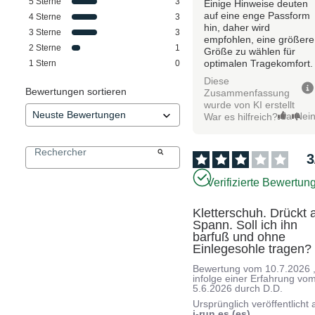
5
Sterne
3
Einige Hinweise deuten
auf eine enge Passform
4
Sterne
3
hin, daher wird
3
Sterne
3
empfohlen, eine größere
2
Sterne
1
Größe zu wählen für
optimalen Tragekomfort.
1
Stern
0
Diese
Bewertungen sortieren
Zusammenfassung
wurde von KI erstellt
Ja
Nei
War es hilfreich?
3
Verifizierte Bewertun
Kletterschuh. Drückt 
Spann. Soll ich ihn 
barfuß und ohne 
Einlegesohle tragen?
Bewertung vom
10.7.2026
infolge einer Erfahrung vo
5.6.2026
durch
D.D.
Ursprünglich veröffentlicht 
i-run.es (es)