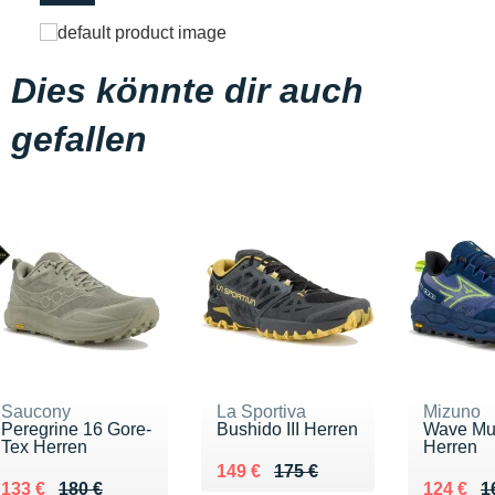
Dies könnte dir auch
gefallen
Saucony
La Sportiva
Mizuno
Peregrine 16 Gore-
Bushido III Herren
Wave Muj
Tex Herren
Herren
Au lieu de 175 €
Vendu 149 €
149 €
175 €
Au lieu de 180 €
Vendu 133 €
Au lieu 
Vendu 1
133 €
180 €
124 €
1