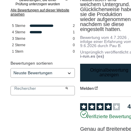
weichem Untergrund. 
Prüfung unterzogen wurden
Glücklicherweise habe
Alle Bewertungen auf dieser Website
sie die Produktion 
ansehen
wieder aufgenommen,
nachdem sie diese 
5
Sterne
2
eingestellt hatten.
4
Sterne
1
Bewertung vom
4.7.2026
,
3
Sterne
0
infolge einer Erfahrung vo
2
Sterne
0
9.6.2026
durch
Pau B.
1
Stern
0
Ursprünglich veröffentlicht 
i-run.es (es)
Bewertungen sortieren
Originalbewertung
anzeigen
Melden
4
Verifizierte Bewertun
Genau auf Breiteneb