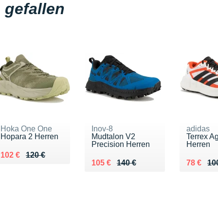
gefallen
Hoka One One
Inov-8
adidas
Hopara 2 Herren
Mudtalon V2
Terrex Ag
Precision Herren
Herren
Au lieu de 120 €
Vendu 102 €
102 €
120 €
Au lieu de 140 €
Vendu 105 €
Au lieu 
Vendu 7
105 €
140 €
78 €
10