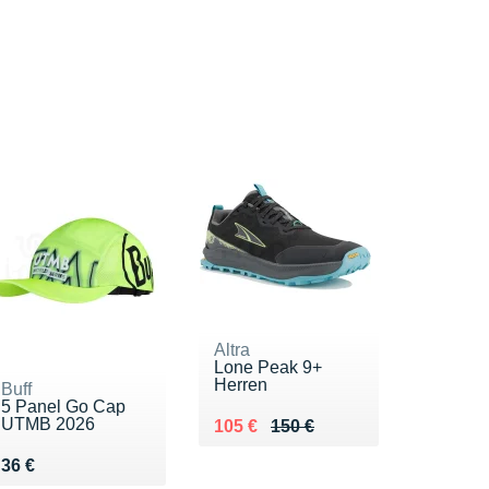
Altra
Lone Peak 9+
Herren
Buff
5 Panel Go Cap
UTMB 2026
Au lieu de 150 €
Vendu 105 €
105 €
150 €
Vendu 36 €
36 €