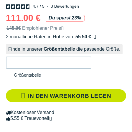
4.7
/
5
-
3
Bewertungen
111.00 €
Du sparst 23%
Unverbindliche Preisempfehlung der Marke
145.0€
Empfohlener Preis
2 monatliche Raten in Höhe von
55.50 €
Ohne Zusatzkosten
Finde in unserer
Größentabelle
die passende Größe.
Größentabelle
IN DEN WARENKORB LEGEN
Kostenloser Versand
5.55 € Treuevorteil