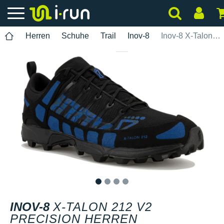
Herren
Schuhe
Trail
Inov-8
Inov-8 X-Talon 212 V2 Precision Herren
1
2
3
4
INOV-8
X-TALON 212 V2
PRECISION HERREN