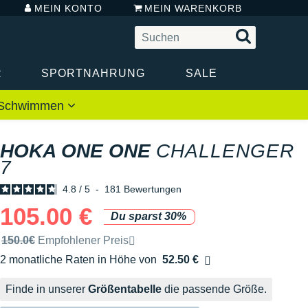
MEIN KONTO
MEIN WARENKORB
R
SPORTNAHRUNG
SALE
 / Schwimmen
HOKA ONE ONE
CHALLENGER
7
4.8
/
5
-
181
Bewertungen
105.00 €
Du sparst 30%
Unverbindliche Preisempfehlung der Marke
150.0€
Empfohlener Preis
2 monatliche Raten in Höhe von
52.50 €
Ohne Zusatzkosten
Finde in unserer
Größentabelle
die passende Größe.