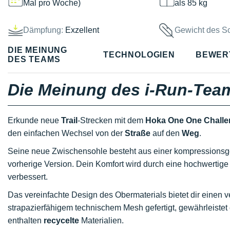
Mal pro Woche)
als 85 kg
Dämpfung:
Exzellent
Gewicht des S
DIE MEINUNG
TECHNOLOGIEN
BEWER
DES TEAMS
Die Meinung des i-Run-Tea
Erkunde neue
Trail
-Strecken mit dem
Hoka One One Challe
den einfachen Wechsel von der
Straße
auf den
Weg
.
Seine neue Zwischensohle besteht aus einer kompressions
vorherige Version. Dein Komfort wird durch eine hochwertig
verbessert.
Das vereinfachte Design des Obermaterials bietet dir einen 
strapazierfähigem technischem Mesh gefertigt, gewährleistet
enthalten
recycelte
Materialien.