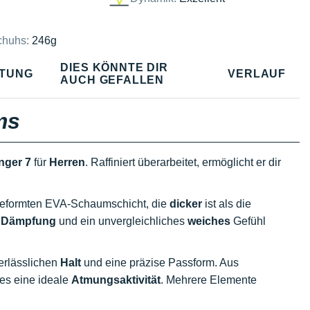
chuhs:
246g
DIES KÖNNTE DIR
TUNG
VERLAUF
AUCH GEFALLEN
ms
nger 7
für
Herren
. Raffiniert überarbeitet, ermöglicht er dir
geformten EVA-Schaumschicht, die
dicker
ist als die
e
Dämpfung
und ein unvergleichliches
weiches
Gefühl
verlässlichen
Halt
und eine präzise Passform. Aus
 es eine ideale
Atmungsaktivität
. Mehrere Elemente