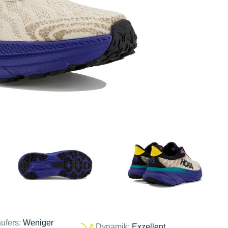
ufers:
Weniger
Dynamik:
Exzellent