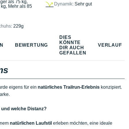
ger als 75 kg,
Dynamik:
Sehr gut
 kg, Mehr als 85
chuhs:
229g
DIES
KÖNNTE
EN
BEWERTUNG
VERLAUF
DIR AUCH
GEFALLEN
ms
rde eigens für ein
natürliches Trailrun-Erlebnis
konzipiert.
arke.
g und welche Distanz?
einem
natürlichen Laufstil
erleben möchten, eine ideale