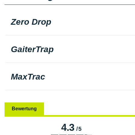
Zero Drop
GaiterTrap
MaxTrac
Bewertung
4.3
/
5