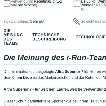
Verwendung:
Regelmäßig (1-2
als 65 kg, Weni
Mal pro Woche)
Weniger als 85
kg
Dämpfung:
Sehr gut
Gewicht des S
DIE
MEINUNG
TECHNISCHE
TECHNOLOGI
DES
BESCHREIBUNG
TEAMS
Die Meinung des i-Run-Tea
Der minimalistisch ausgelegte
Altra Superior 7
für Herren wu
Sein
0 mm Drop
ist das Markenzeichen und der Ruhm der M
Altra Superior 7 - für welchen Läufer, welche Verwendun
Dieser Schuh garantiert alle Sportler, die bei ihrem Trailrun 