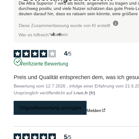
Die Altra Superior 7 wird als leicht, angenehm zu tragen und st
durchweg positiv, und viele Nutzer schätzen das gute Preis-
deuten darauf hin, dass es ratsam sein könnte, eine größer
Diese Zusammenfassung wurde von KI erstellt
Ja
Nein
War es hilfreich?
4
/
5
Verifizierte Bewertung
Preis und Qualität entsprechen dem, was ich gesu
Bewertung vom
12.7.2026
, infolge einer Erfahrung vom
21.6.2
Ursprünglich veröffentlicht auf
i-run.fr (fr)
Originalbewertung anzeigen
Melden
5
/
5