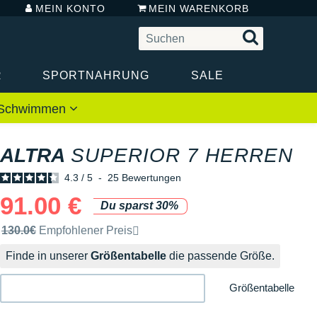
MEIN KONTO
MEIN WARENKORB
R
SPORTNAHRUNG
SALE
 / Schwimmen
ALTRA
SUPERIOR 7 HERREN
4.3
/
5
-
25
Bewertungen
91.00 €
Du sparst 30%
Unverbindliche Preisempfehlung der Marke
130.0€
Empfohlener Preis
Finde in unserer
Größentabelle
die passende Größe.
Größentabelle