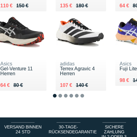
Au lieu de 150 €
Vendu 110 €
Au lieu de 180 €
Vendu 135 €
Au lieu
Vendu 
110 €
150 €
135 €
180 €
64 €
8
Asics
adidas
Asics
Gel-Venture 11
Terrex Agravic 4
Fuji Lit
Herren
Herren
Au lieu
Vendu 
98 €
1
Au lieu de 80 €
Vendu 64 €
Au lieu de 140 €
Vendu 107 €
64 €
80 €
107 €
140 €
1
2
3
4
5
6
VERSAND BINNEN
30-TAGE-
SICHERE
24 STD
RÜCKSENDEGARANTIE
ZAHLUNG
IN 2 ODER 3