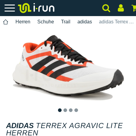
Herren
Schuhe
Trail
adidas
adidas Terrex Agravic Lite Herren
1
2
3
4
ADIDAS
TERREX AGRAVIC LITE
HERREN