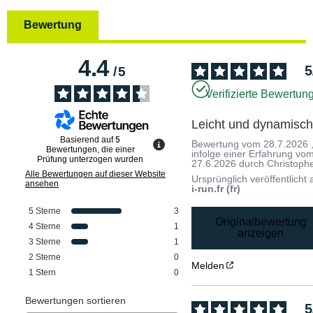
Bewertung
4.4
5
/
5
Verifizierte Bewertun
Leicht und dynamisch
Basierend auf
5
Bewertung vom
28.7.2026
Bewertungen, die einer
infolge einer Erfahrung vo
Prüfung unterzogen wurden
27.6.2026
durch
Christoph
Alle Bewertungen auf dieser Website
Ursprünglich veröffentlicht 
ansehen
i-run.fr (fr)
5
Sterne
3
Originalbewertung
4
Sterne
1
anzeigen
3
Sterne
1
2
Sterne
0
Melden
1
Stern
0
Bewertungen sortieren
5