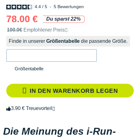
4.4
/
5
-
5
Bewertungen
78.00 €
Du sparst 22%
Unverbindliche Preisempfehlung der Marke
100.0€
Empfohlener Preis
Finde in unserer
Größentabelle
die passende Größe.
Größentabelle
IN DEN WARENKORB LEGEN
3.90 € Treuevorteil
Die Meinung des i-Run-