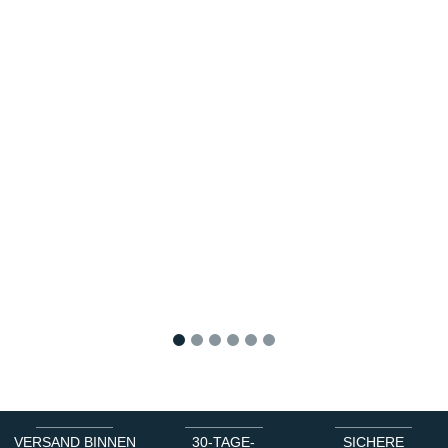
1
2
3
4
5
6
VERSAND BINNEN
30-TAGE-
SICHERE