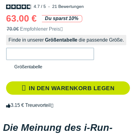
4.7
/
5
-
21
Bewertungen
63.00 €
Du sparst 10%
Unverbindliche Preisempfehlung der Marke
70.0€
Empfohlener Preis
Finde in unserer
Größentabelle
die passende Größe.
Größentabelle
IN DEN WARENKORB LEGEN
3.15 € Treuevorteil
Die Meinung des i-Run-