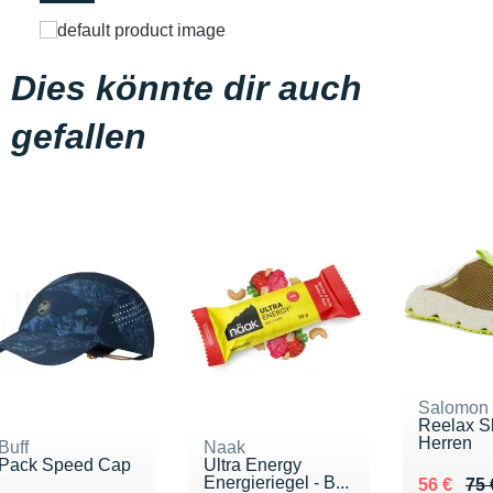
Dies könnte dir auch
gefallen
Salomon
Reelax Sl
Herren
Buff
Naak
Pack Speed Cap
Ultra Energy
Energieriegel - B...
Au lieu d
Vendu 56
56 €
75 