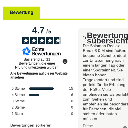
Bewertung
4.7
/
5
Bewertun
sübersicht
Die Salomon Reelax
Break 6.0 M sind äußers
bequeme Schuhe, ideal
Basierend auf
21
zur Entspannung nach
Bewertungen, die einer
einem langen Tag oder
Prüfung unterzogen wurden
einer Sporteinheit. Sie
Alle Bewertungen auf dieser Website
bieten hohen
ansehen
Tragekomfort und sind
perfekt für die Erholung
5
Sterne
15
der Füße. Viele
empfinden sie als perfek
4
Sterne
6
zum Gehen und
3
Sterne
0
empfehlen sie besonder
2
Sterne
0
für Personen, die viel
stehen oder laufen
1
Stern
0
müssen.
Bewertungen sortieren
Diese