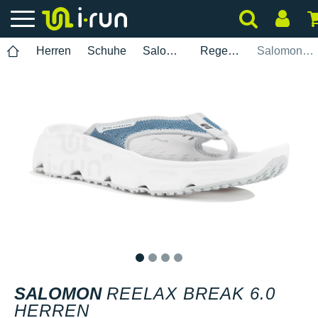
Herren
Schuhe
Salomon
Regeneration
Salomon Reelax Break 6.0 Herren
1
2
3
4
SALOMON
REELAX BREAK 6.0
HERREN