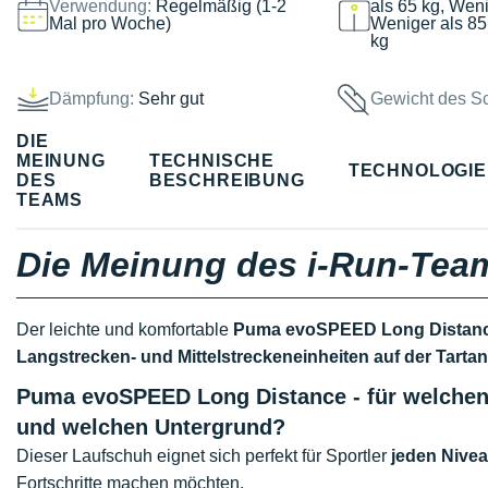
Verwendung:
Regelmäßig (1-2
als 65 kg, Weni
Mal pro Woche)
Weniger als 85
kg
Dämpfung:
Sehr gut
Gewicht des S
DIE
MEINUNG
TECHNISCHE
TECHNOLOGI
DES
BESCHREIBUNG
TEAMS
Die Meinung des i-Run-Tea
Der leichte und komfortable
Puma evoSPEED Long Distan
Langstrecken- und Mittelstreckeneinheiten auf der Tarta
Puma evoSPEED Long Distance - für welchen
und welchen Untergrund?
Dieser Laufschuh eignet sich perfekt für Sportler
jeden Nivea
Fortschritte machen möchten.