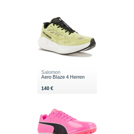
Salomon
Aero Blaze 4 Herren
Vendu 140 €
140 €