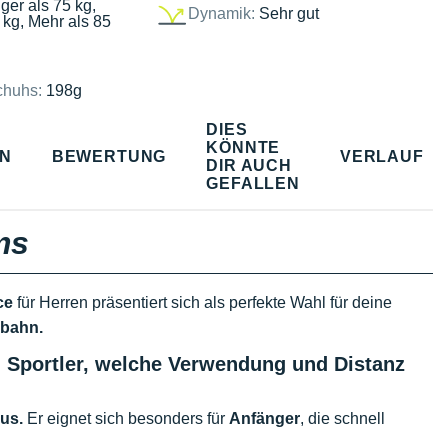
ger als 75 kg,
Dynamik:
Sehr gut
 kg, Mehr als 85
chuhs:
198g
DIES
KÖNNTE
EN
BEWERTUNG
VERLAUF
DIR AUCH
GEFALLEN
ms
ce
für Herren präsentiert sich als perfekte Wahl für deine
nbahn.
 Sportler, welche Verwendung und Distanz
us.
Er eignet sich besonders für
Anfänger
, die schnell