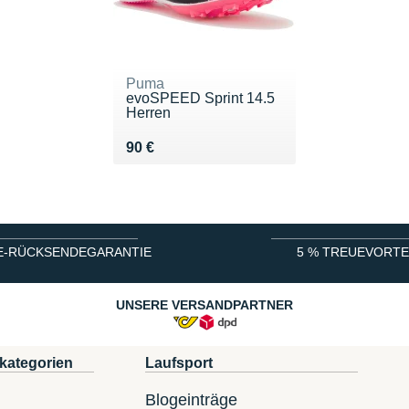
Puma
evoSPEED Sprint 14.5
Herren
Vendu 90 €
90 €
E-RÜCKSENDEGARANTIE
5 % TREUEVORTE
UNSERE VERSANDPARTNER
kategorien
Laufsport
Blogeinträge