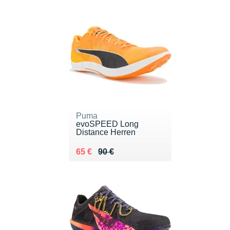
Puma
evoSPEED Long
Distance Herren
Au lieu de 90 €
Vendu 65 €
65 €
90 €