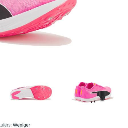
ufers:
Weniger