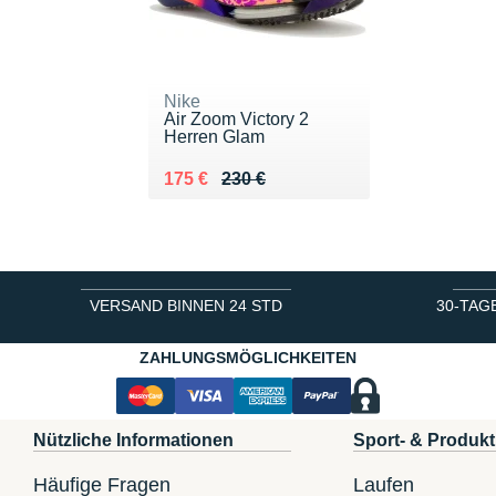
Nike
Air Zoom Victory 2
Herren Glam
Au lieu de 230 €
Vendu 175 €
175 €
230 €
VERSAND BINNEN 24 STD
30-TAG
ZAHLUNGSMÖGLICHKEITEN
Nützliche Informationen
Sport- & Produkt
Häufige Fragen
Laufen