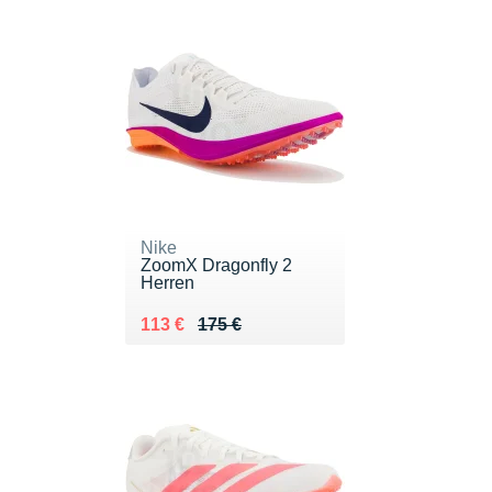
Nike
ZoomX Dragonfly 2
Herren
Au lieu de 175 €
Vendu 113 €
113 €
175 €