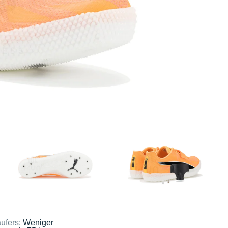
ufers:
Weniger