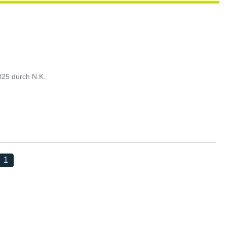
025
durch
N.K.
1