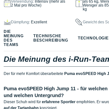
Verwendung:
Intensiv (mehr als
als 65 kg, Weni
2 Mal pro Woche)
Weniger als 85
kg
Dämpfung:
Exzellent
Gewicht des S
DIE
MEINUNG
TECHNISCHE
TECHNOLOGI
DES
BESCHREIBUNG
TEAMS
Die Meinung des i-Run-Tea
Der für mehr Komfort überarbeitete
Puma evoSPEED High 
Puma evoSPEED High Jump 11 - für welchen 
und welchen Untergrund?
Dieser Schuh wird für
erfahrene Sportler
empfohlen. Er wurd
auf der Tartanbahn
konzipiert.