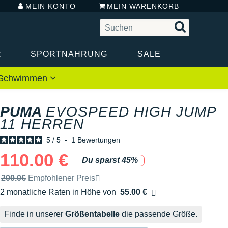
MEIN KONTO
MEIN WARENKORB
R
SPORTNAHRUNG
SALE
 / Schwimmen
PUMA
EVOSPEED HIGH JUMP
11 HERREN
5
/
5
-
1
Bewertungen
110.00 €
Du sparst 45%
Unverbindliche Preisempfehlung der Marke
200.0€
Empfohlener Preis
2 monatliche Raten in Höhe von
55.00 €
Ohne Zusatzkosten
Finde in unserer
Größentabelle
die passende Größe.