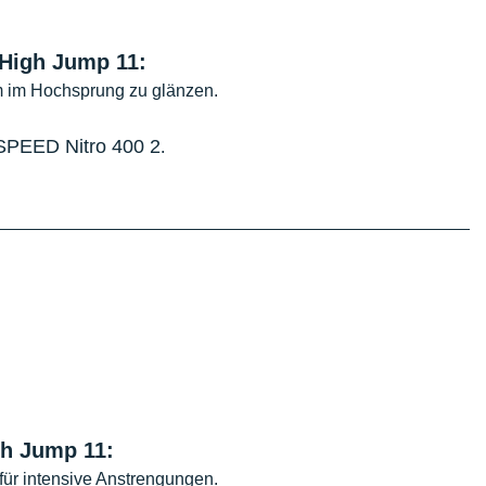
High Jump 11
:
m im Hochsprung zu glänzen.
PEED Nitro 400 2
.
h Jump 11:
ür intensive Anstrengungen.