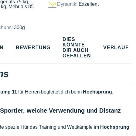
ger als 75 kg,
Dynamik:
Exzellent
 kg, Mehr als 85
chuhs:
300g
DIES
KÖNNTE
EN
BEWERTUNG
VERLAUF
DIR AUCH
GEFALLEN
ms
Jump 11
für Herren begleitet dich beim
Hochsprung
.
Sportler, welche Verwendung und Distanz
e speziell für das Training und Wettkämpfe im
Hochsprung