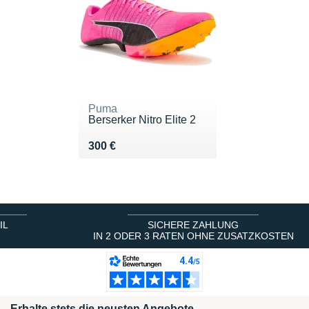
Puma
Berserker Nitro Elite 2
Vendu 300 €
300 €
IL
SICHERE ZAHLUNG
IN 2 ODER 3 RATEN OHNE ZUSATZKOSTEN
Erhalte stets die neusten Angebote