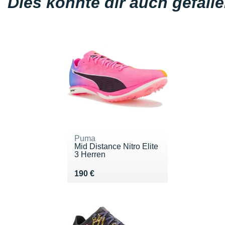
Dies könnte dir auch gefall
Puma
Mid Distance Nitro Elite
3 Herren
Vendu 190 €
190 €