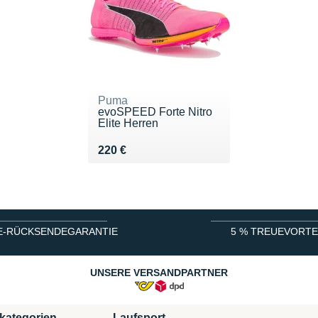
Puma
evoSPEED Forte Nitro
Elite Herren
Vendu 220 €
220 €
E-RÜCKSENDEGARANTIE
5 % TREUEVORTE
UNSERE VERSANDPARTNER
kategorien
Laufsport