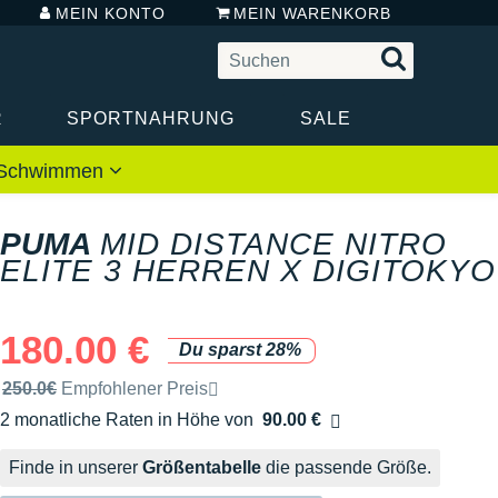
MEIN KONTO
MEIN WARENKORB
R
SPORTNAHRUNG
SALE
 / Schwimmen
PUMA
MID DISTANCE NITRO
ELITE 3 HERREN X DIGITOKYO
180.00 €
Du sparst 28%
Unverbindliche Preisempfehlung der Marke
250.0€
Empfohlener Preis
2 monatliche Raten in Höhe von
90.00 €
Ohne Zusatzkosten
Finde in unserer
Größentabelle
die passende Größe.