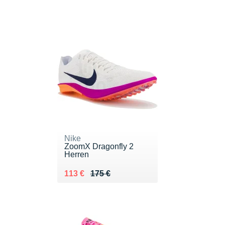
Nike
ZoomX Dragonfly 2
Herren
Au lieu de 175 €
Vendu 113 €
113 €
175 €