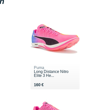
en
Puma
Long Distance Nitro
Elite 3 He...
Vendu 160 €
160 €