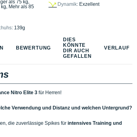
ger als 75 kg,
Dynamik:
Exzellent
 kg, Mehr als 85
chuhs:
139g
DIES
KÖNNTE
EN
BEWERTUNG
VERLAUF
DIR AUCH
GEFALLEN
ms
ce Nitro Elite 3
für Herren!
, welche Verwendung und Distanz und welchen Untergrund?
en, die zuverlässige Spikes für
intensives Training und