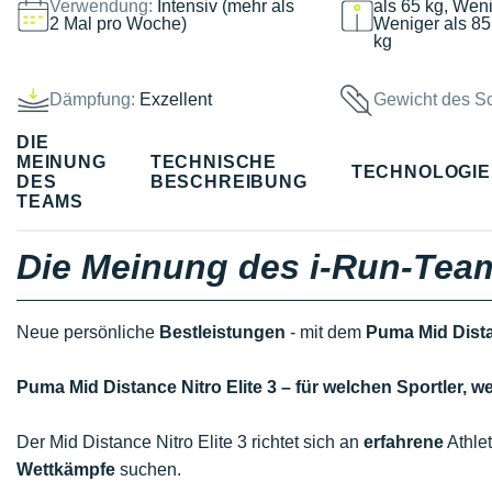
Verwendung:
Intensiv (mehr als
als 65 kg, Weni
2 Mal pro Woche)
Weniger als 85
kg
Dämpfung:
Exzellent
Gewicht des S
DIE
MEINUNG
TECHNISCHE
TECHNOLOGI
DES
BESCHREIBUNG
TEAMS
Die Meinung des i-Run-Tea
Neue persönliche
Bestleistungen
- mit dem
Puma Mid Distan
Puma Mid Distance Nitro Elite 3 – für welchen Sportler
Der Mid Distance Nitro Elite 3 richtet sich an
erfahrene
Athlet
Wettkämpfe
suchen.