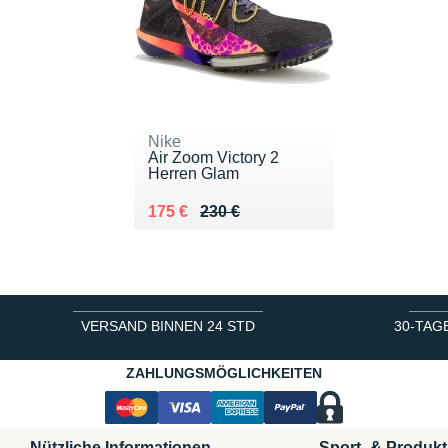
Nike
Air Zoom Victory 2
Herren Glam
Au lieu de 230 €
Vendu 175 €
175 €
230 €
VERSAND BINNEN 24 STD
30-TAG
ZAHLUNGSMÖGLICHKEITEN
Nützliche Informationen
Sport- & Produkt