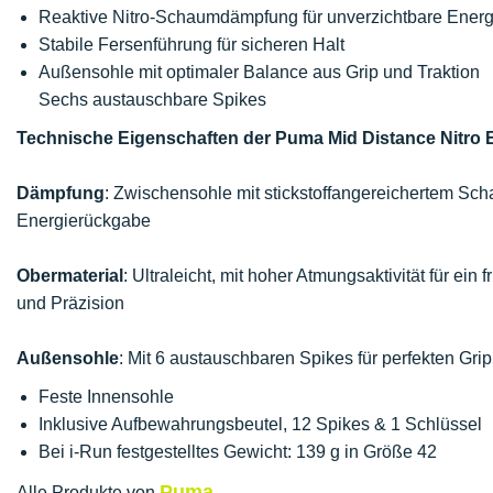
Reaktive Nitro-Schaumdämpfung für unverzichtbare Ener
Stabile Fersenführung für sicheren Halt
Außensohle mit optimaler Balance aus Grip und Traktion
Sechs austauschbare Spikes
Technische Eigenschaften der Puma Mid Distance Nitro El
Dämpfung
: Zwischensohle mit stickstoff­angereichertem 
Energierückgabe
Obermaterial
: Ultraleicht, mit hoher Atmungsaktivität für ein 
und Präzision
Außensohle
: Mit 6 austauschbaren Spikes für perfekten Gri
Feste Innensohle
Inklusive Aufbewahrungsbeutel, 12 Spikes & 1 Schlüssel
Bei i-Run festgestelltes Gewicht: 139 g in Größe 42
Puma
Alle Produkte von