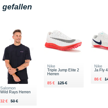
gefallen
Nike
Nike
Triple Jump Elite 2
Ja Fly 
Herren
Au lieu
Vendu 
86 €
1
Au lieu de 125 €
Vendu 85 €
85 €
125 €
Salomon
Wild Rays Herren
Au lieu de 50 €
Vendu 32 €
32 €
50 €