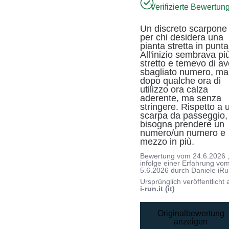
Verifizierte Bewertun
Un discreto scarpone 
per chi desidera una 
pianta stretta in punta.
All'inizio sembrava più
stretto e temevo di ave
sbagliato numero, ma 
dopo qualche ora di 
utilizzo ora calza 
aderente, ma senza 
stringere. Rispetto a u
scarpa da passeggio, 
bisogna prendere un 
numero/un numero e 
mezzo in più.
Bewertung vom
24.6.2026
infolge einer Erfahrung vo
5.6.2026
durch
Daniele iRu
Ursprünglich veröffentlicht 
i-run.it (it)
Originalbewertung
anzeigen