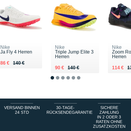
Nike
Nike
Nike
Ja Fly 4 Herren
Triple Jump Elite 3
Zoom Rot
Herren
Herren
Au lieu de 140 €
Vendu 86 €
86 €
140 €
Au lieu de 140 €
Vendu 90 €
Au lieu 
Vendu 1
90 €
140 €
114 €
1
1
2
3
4
5
6
VERSAND BINNEN
30-TAGE-
SICHERE
24 STD
RÜCKSENDEGARANTIE
ZAHLUNG
IN 2 ODER 3
RATEN OHNE
ZUSATZKOSTEN