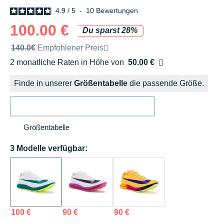
4.9
/
5
-
10
Bewertungen
100.00 €
Du sparst 28%
Unverbindliche Preisempfehlung der Marke
140.0€
Empfohlener Preis
2 monatliche Raten in Höhe von
50.00 €
Ohne Zusatzkosten
Finde in unserer
Größentabelle
die passende Größe.
Größentabelle
3 Modelle verfügbar:
100 €
90 €
90 €