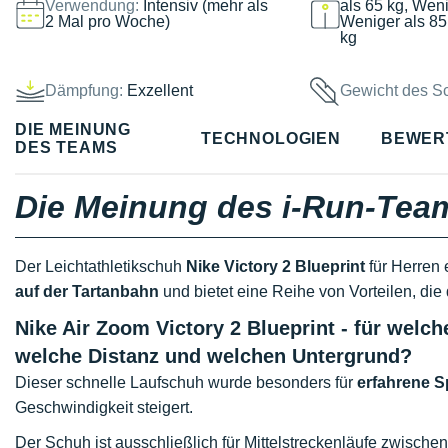
Verwendung:
Intensiv (mehr als
als 65 kg, Weni
2 Mal pro Woche)
Weniger als 85
kg
Dämpfung:
Exzellent
Gewicht des S
DIE MEINUNG
TECHNOLOGIEN
BEWER
DES TEAMS
Die Meinung des i-Run-Tea
Der Leichtathletikschuh
Nike Victory 2 Blueprint
für Herren 
auf der Tartanbahn
und bietet eine Reihe von Vorteilen, di
Nike Air Zoom Victory 2 Blueprint - für welc
welche Distanz und welchen Untergrund?
Dieser schnelle Laufschuh wurde besonders für
erfahrene S
Geschwindigkeit steigert.
Der Schuh ist ausschließlich für Mittelstreckenläufe zwische