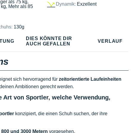
ger als 75 kg,
Dynamik:
Exzellent
 kg, Mehr als 85
chuhs:
130g
DIES KÖNNTE DIR
TUNG
VERLAUF
AUCH GEFALLEN
ms
eignet sich hervorragend für
zeitorientierte Laufeinheiten
e deinen Ambitionen gerecht werden.
he Art von Sportler, welche Verwendung,
portler
konzipiert, die einen Schuh suchen, der ihre
n
800 und 3000 Metern
vorgesehen.