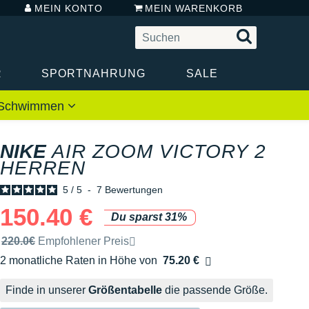
MEIN KONTO
MEIN WARENKORB
R
SPORTNAHRUNG
SALE
 / Schwimmen
NIKE
AIR ZOOM VICTORY 2
HERREN
5
/
5
-
7
Bewertungen
150.40 €
Du sparst 31%
Unverbindliche Preisempfehlung der Marke
220.0€
Empfohlener Preis
2 monatliche Raten in Höhe von
75.20 €
Ohne Zusatzkosten
Finde in unserer
Größentabelle
die passende Größe.