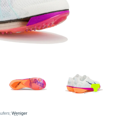
ufers:
Weniger