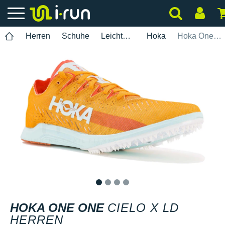
Herren
Schuhe
Leichtathletik
Hoka
Hoka One One Cielo X LD Herren
1
2
3
4
HOKA ONE ONE
CIELO X LD
HERREN