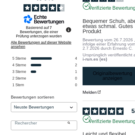
Verifizierte Bewertun
Bequemer Schuh, abe
etwas schmal. Gutes 
Basierend auf
7
Produkt
Bewertungen, die einer
Prüfung unterzogen wurden
Bewertung vom
26.7.2026
Alle Bewertungen auf dieser Website
infolge einer Erfahrung vo
ansehen
2.7.2026
durch
Ernesto C.
Ursprünglich veröffentlicht 
5
Sterne
4
i-run.es (es)
4
Sterne
2
3
Sterne
1
Originalbewertung
anzeigen
2
Sterne
0
1
Stern
0
Melden
Bewertungen sortieren
5
Verifizierte Bewertun
Leicht und flexibel