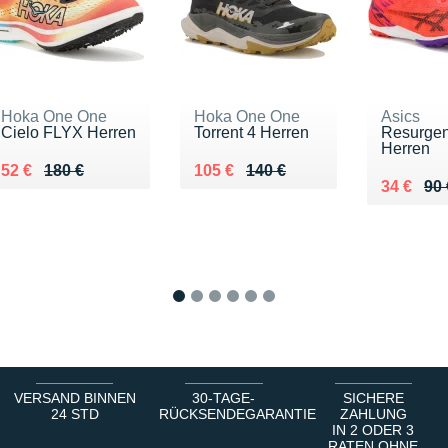
Hoka One One
Hoka One One
Asics
Cielo FLYX Herren
Torrent 4 Herren
Resurge
Herren
Au lieu de 180 €
Vendu 52 €
Au lieu de 140 €
Vendu 105 €
52 €
180 €
105 €
140 €
Au lieu d
Vendu 34
34 €
90 
1
2
3
4
5
6
VERSAND BINNEN
30-TAGE-
SICHERE
24 STD
RÜCKSENDEGARANTIE
ZAHLUNG
IN 2 ODER 3
RATEN OHNE