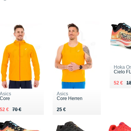
Hoka O
Cielo F
Au lieu 
Vendu 5
52 €
18
Asics
Asics
Core
Core Herren
Au lieu de 70 €
Vendu 52 €
Vendu 25 €
52 €
70 €
25 €