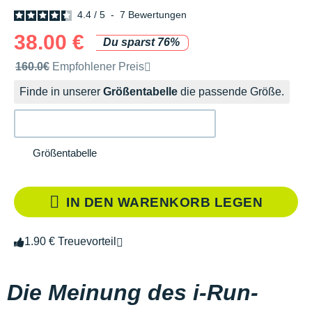
4.4
/
5
-
7
Bewertungen
38.00 €
Du sparst 76%
Unverbindliche Preisempfehlung der Marke
160.0€
Empfohlener Preis
Finde in unserer
Größentabelle
die passende Größe.
Größentabelle
IN DEN WARENKORB LEGEN
1.90 € Treuevorteil
Die Meinung des i-Run-