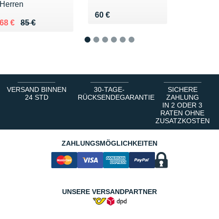
Herren
Vendu 60 €
60 €
Au lieu de 85 €
Vendu 68 €
68 €
85 €
1
2
3
4
5
6
VERSAND BINNEN
30-TAGE-
SICHERE
24 STD
RÜCKSENDEGARANTIE
ZAHLUNG
IN 2 ODER 3
RATEN OHNE
ZUSATZKOSTEN
ZAHLUNGSMÖGLICHKEITEN
UNSERE VERSANDPARTNER