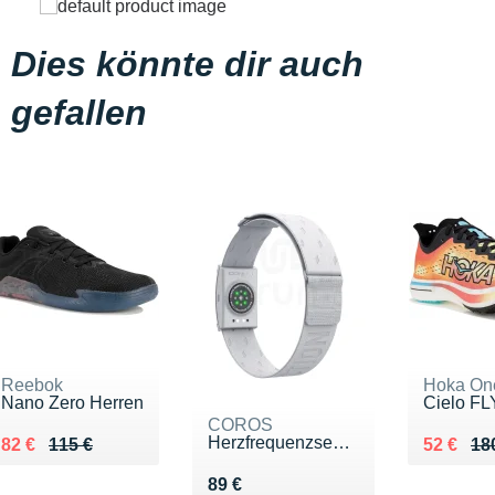
Dies könnte dir auch
gefallen
Reebok
Hoka On
Nano Zero Herren
Cielo FL
COROS
Herzfrequenzsensor
Au lieu de 115 €
Vendu 82 €
Au lieu 
Vendu 5
82 €
115 €
52 €
18
Vendu 89 €
89 €