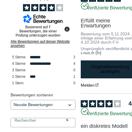
Verifizierte Bewertun
Erfüllt meine 
Erwartungen
Basierend auf
7
Bewertungen, die einer
Bewertung vom
5.11.2024
Prüfung unterzogen wurden
infolge einer Erfahrung vo
Alle Bewertungen auf dieser Website
4.10.2024
durch
F.V.
ansehen
Ursprünglich veröffentlicht 
i-run.fr (fr)
5
Sterne
2
4
Sterne
4
Originalbewertung
3
Sterne
0
anzeigen
2
Sterne
1
1
Stern
0
Melden
Bewertungen sortieren
4
Verifizierte Bewertun
ein diskretes Modell