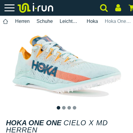
Herren
Schuhe
Leichtathletik
Hoka
Hoka One One Cielo X MD Herren
1
2
3
4
HOKA ONE ONE
CIELO X MD
HERREN