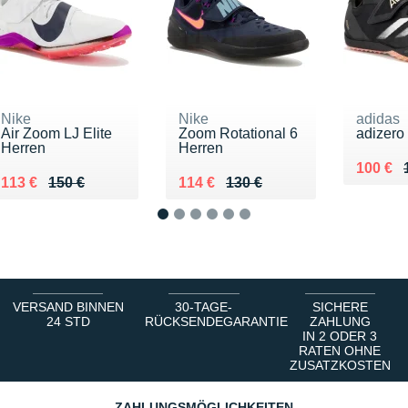
Nike
Nike
adidas
Air Zoom LJ Elite
Zoom Rotational 6
adizero
Herren
Herren
Au lieu
Vendu 
100 €
Au lieu de 150 €
Vendu 113 €
Au lieu de 130 €
Vendu 114 €
113 €
150 €
114 €
130 €
1
2
3
4
5
6
VERSAND BINNEN
30-TAGE-
SICHERE
24 STD
RÜCKSENDEGARANTIE
ZAHLUNG
IN 2 ODER 3
RATEN OHNE
ZUSATZKOSTEN
ZAHLUNGSMÖGLICHKEITEN