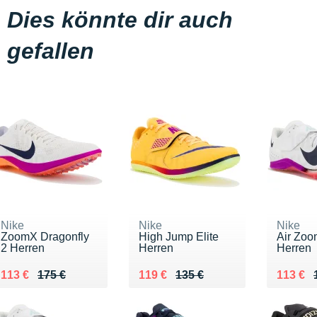
Dies könnte dir auch
gefallen
Nike
Nike
Nike
ZoomX Dragonfly
High Jump Elite
Air Zoo
2 Herren
Herren
Herren
Au lieu de 175 €
Vendu 113 €
Au lieu de 135 €
Vendu 119 €
Au lieu
Vendu 
113 €
175 €
119 €
135 €
113 €