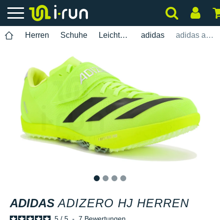
Herren
Schuhe
Leichtathletik
adidas
adidas adizero HJ Herren
1
2
3
4
ADIDAS
ADIZERO HJ HERREN
5
/
5
-
7
Bewertungen