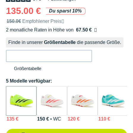
135.00 €
Du sparst 10%
Unverbindliche Preisempfehlung der Marke
150.0€
Empfohlener Preis
2 monatliche Raten in Höhe von
67.50 €
Ohne Zusatzkosten
Finde in unserer
Größentabelle
die passende Größe.
Größentabelle
5 Modelle verfügbar:
135 €
150 €
• WC
120 €
110 €
1