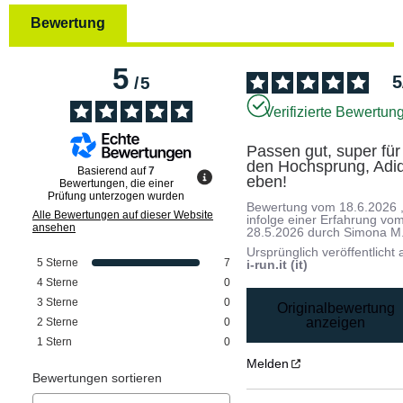
Bewertung
5
5
/
5
Verifizierte Bewertun
Passen gut, super für 
den Hochsprung, Adid
Basierend auf
7
eben!
Bewertungen, die einer
Prüfung unterzogen wurden
Bewertung vom
18.6.2026
Alle Bewertungen auf dieser Website
infolge einer Erfahrung vo
ansehen
28.5.2026
durch
Simona M
Ursprünglich veröffentlicht 
5
Sterne
7
i-run.it (it)
4
Sterne
0
3
Sterne
0
Originalbewertung
anzeigen
2
Sterne
0
1
Stern
0
Melden
Bewertungen sortieren