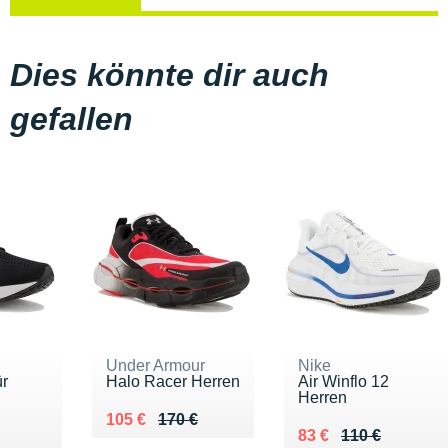
Dies könnte dir auch
gefallen
Under Armour
Nike
ür
Halo Racer Herren
Air Winflo 12
Herren
Au lieu de 170 €
Vendu 105 €
105 €
170 €
20 €
Au lieu de 110 €
Vendu 83 €
83 €
110 €