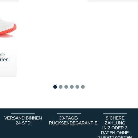
ne
rren
30 €
1
2
3
4
5
6
VERSAND BINNEN
30-TAGE-
SICHERE
24 STD
RÜCKSENDEGARANTIE
ZAHLUNG
IN 2 ODER 3
RATEN OHNE
ZUSATZKOSTEN