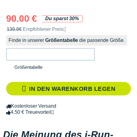
90.00 €
Du sparst 30%
Unverbindliche Preisempfehlung der Marke
130.0€
Empfohlener Preis
Finde in unserer
Größentabelle
die passende Größe.
Größentabelle
IN DEN WARENKORB LEGEN
Kostenloser Versand
4.50 € Treuevorteil
Die Meinung des i-Run-