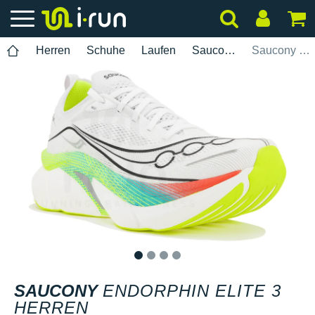
Herren
Schuhe
Laufen
Saucony
Saucony Endorphin Elite 3 Herren
1
2
3
4
SAUCONY
ENDORPHIN ELITE 3
HERREN