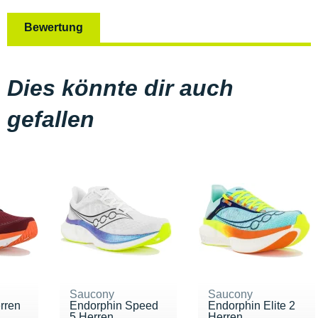
Bewertung
Dies könnte dir auch
gefallen
Saucony
Saucony
rren
Endorphin Speed
Endorphin Elite 2
5 Herren
Herren