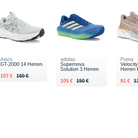
Asics
adidas
Puma
GT-2000 14 Herren
Supernova
Velocity
Solution 3 Herren
Herren
Au lieu de 160 €
Vendu 107 €
107 €
160 €
Au lieu de 150 €
Vendu 105 €
Au lieu
Vendu 
105 €
150 €
91 €
1