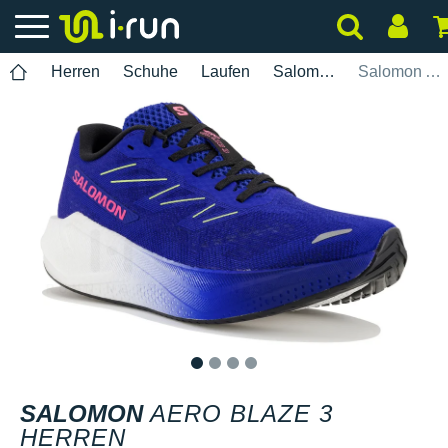
Herren
Schuhe
Laufen
Salomon
Salomon Aero Blaze 3 Herren
1
2
3
4
SALOMON
AERO BLAZE 3
HERREN