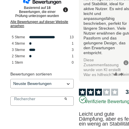
und Stabilität, ideal für
Basierend auf
18
aktive Nutzer. Es wird al
Bewertungen, die einer
leicht und
Prüfung unterzogen wurden
anpassungsfähig
Alle Bewertungen auf dieser Website
beschrieben, perfekt für
ansehen
längere Strecken. Viele
Nutzer erwähnen die gut
5
Sterne
13
Passform und das
gelungene Design, das
4
Sterne
1
den Erwartungen
3
Sterne
3
entspricht.
2
Sterne
1
Diese
1
Stern
0
Zusammenfassung
wurde von KI erstellt
Bewertungen sortieren
Ja
Nei
War es hilfreich?
3
Verifizierte Bewertun
Leicht und gute 
Dämpfung, aber es feh
ein wenig an Stabilität