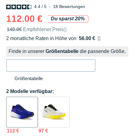
4.4
/
5
-
18
Bewertungen
112.00 €
Du sparst 20%
Unverbindliche Preisempfehlung der Marke
140.0€
Empfohlener Preis
2 monatliche Raten in Höhe von
56.00 €
Ohne Zusatzkosten
Finde in unserer
Größentabelle
die passende Größe.
Größentabelle
2 Modelle verfügbar:
112 €
97 €