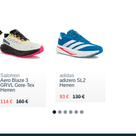
Salomon
adidas
Aero Blaze 3
adizero SL2
GRVL Gore-Tex
Herren
Herren
Au lieu de 130 €
Vendu 93 €
93 €
130 €
Au lieu de 160 €
Vendu 114 €
114 €
160 €
1
2
3
4
5
6