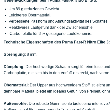
Neuentwicklungen beim Puma Fast-R Nitro Elite 3:
Um 89 g reduziertes Gewicht.
Leichteres Obermaterial.
Verbesserte Passform und Atmungsaktivität des Schaftes.
Reaktiveres Laufgefühl dank der Zwischensohle.
Carbonplatte für 3 % gesteigerte Laufökonomie.
Technische Eigenschaften des Puma Fast-R Nitro Elite 3:
Sprengung
: 8 mm.
Dämpfung:
Der hochwertige Schaum sorgt für eine feste un
Carbonplatte, die sich bis in den Vorfuß erstreckt, nach vorne
Obermaterial:
Der Upper aus hochwertigem Stoff ist leicht un
dehnbare Material bietet ein ideales Gefühl von Freiheit, oh
Außensohle:
Die robuste Gummisohle bietet eine intensive Ab
Haftung, ideal für hervorragende Traktion auf Asphalt.