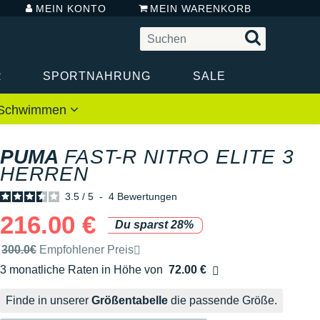
MEIN KONTO
MEIN WARENKORB
R
SPORTNAHRUNG
SALE
 / Schwimmen
PUMA
FAST-R NITRO ELITE 3
HERREN
3.5
/
5
-
4
Bewertungen
216.00 €
Du sparst 28%
Unverbindliche Preisempfehlung der Marke
300.0€
Empfohlener Preis
3 monatliche Raten in Höhe von
72.00 €
Ohne Zusatzkosten
Finde in unserer
Größentabelle
die passende Größe.