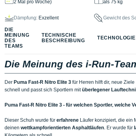
2 Mal pro Woche)
als 75 kg
Dämpfung:
Exzellent
Gewicht des S
DIE
MEINUNG
TECHNISCHE
TECHNOLOGI
DES
BESCHREIBUNG
TEAMS
Die Meinung des i-Run-Tea
Der
Puma Fast-R Nitro Elite 3
für Herren hilft dir, neue Ziel
schnell und passt sich Sportlern mit
überlegener Lauftechni
Puma Fast-R Nitro Elite 3 - für welchen Sportler, welc
Dieser Schuh wurde für
erfahrene
Läufer konzipiert, die ein 
deinen
wettkampforientierten
Asphaltläufen
. Er wurde für
Kilometern als schnell.