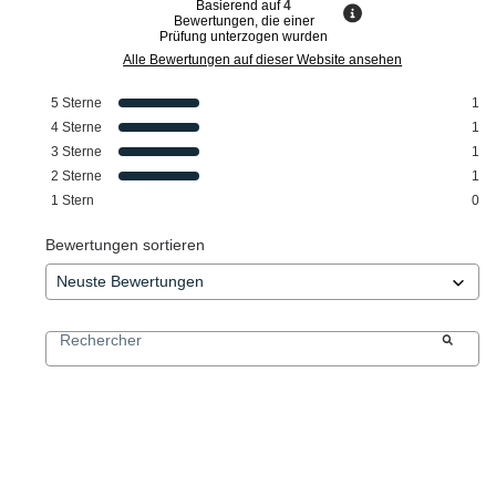
Basierend auf
4
Bewertungen, die einer
Prüfung unterzogen wurden
Alle Bewertungen auf dieser Website ansehen
5
Sterne
1
4
Sterne
1
3
Sterne
1
2
Sterne
1
1
Stern
0
Bewertungen sortieren