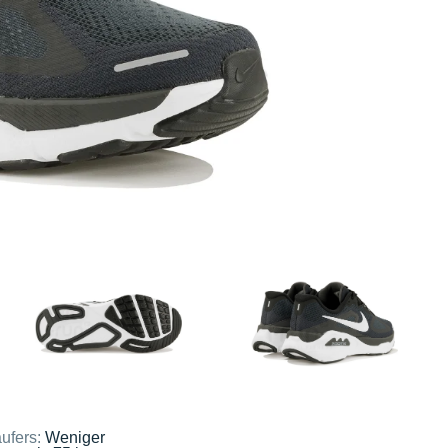
ufers:
Weniger