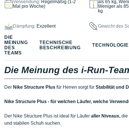
Verwendung:
Regelmäßig (1-2
als 65 kg, Weni
Mal pro Woche)
Weniger als 85
kg
Dämpfung:
Exzellent
Gewicht des S
DIE
MEINUNG
TECHNISCHE
TECHNOLOGI
DES
BESCHREIBUNG
TEAMS
Die Meinung des i-Run-Tea
Der
Nike Structure Plus
für Herren sorgt für
Stabilität und
Nike Structure Plus - für welchen Läufer, welche Verwe
Der Nike Structure Plus ist ideal für Läufer
aller Niveaus,
die 
und stabilen Schuh suchen.