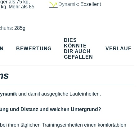
ger als 75 kg,
Dynamik:
Exzellent
 kg, Mehr als 85
chuhs:
285g
DIES
KÖNNTE
EN
BEWERTUNG
VERLAUF
DIR AUCH
GEFALLEN
ms
 Dynamik
und damit ausgegliche Laufeinheiten.
ndung und Distanz und welchen Untergrund?
bei ihren täglichen Trainingseinheiten einen komfortablen