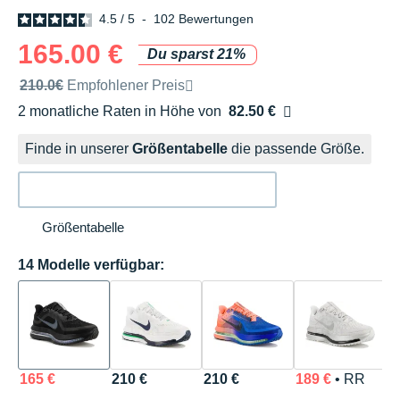
4.5
/
5
-
102
Bewertungen
165.00 €
Du sparst 21%
Unverbindliche Preisempfehlung der Marke
210.0€
Empfohlener Preis
2 monatliche Raten in Höhe von
82.50 €
Ohne Zusatzkosten
Finde in unserer
Größentabelle
die passende Größe.
Größentabelle
14 Modelle verfügbar:
165 €
210 €
210 €
189 €
• RR
1