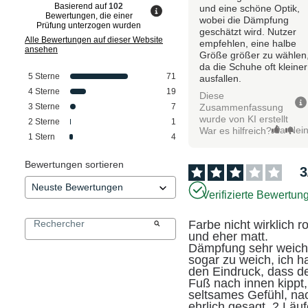
Basierend auf
102
und eine schöne Optik,
Bewertungen, die einer
wobei die Dämpfung
Prüfung unterzogen wurden
geschätzt wird. Nutzer
Alle Bewertungen auf dieser Website
empfehlen, eine halbe
ansehen
Größe größer zu wählen
da die Schuhe oft kleiner
5
Sterne
71
ausfallen.
4
Sterne
19
Diese
Zusammenfassung
3
Sterne
7
wurde von KI erstellt
2
Sterne
1
Ja
Nei
War es hilfreich?
1
Stern
4
Bewertungen sortieren
3
Verifizierte Bewertun
Farbe nicht wirklich rot
und eher matt.

Dämpfung sehr weich,
sogar zu weich, ich h
den Eindruck, dass de
Fuß nach innen kippt, 
seltsames Gefühl, nac
ehrlich gesagt, 2 Läuf