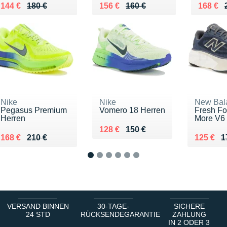
Au lieu de 180 €
Vendu 144 €
Au lieu de 160 €
Vendu 156 €
Au lieu
Vendu 
144 €
180 €
156 €
160 €
168 €
Nike
Nike
New Bal
Pegasus Premium
Vomero 18 Herren
Fresh F
Herren
More V6
Au lieu de 150 €
Vendu 128 €
128 €
150 €
Au lieu de 210 €
Vendu 168 €
Au lieu 
Vendu 1
168 €
210 €
125 €
1
1
2
3
4
5
6
VERSAND BINNEN
30-TAGE-
SICHERE
24 STD
RÜCKSENDEGARANTIE
ZAHLUNG
IN 2 ODER 3