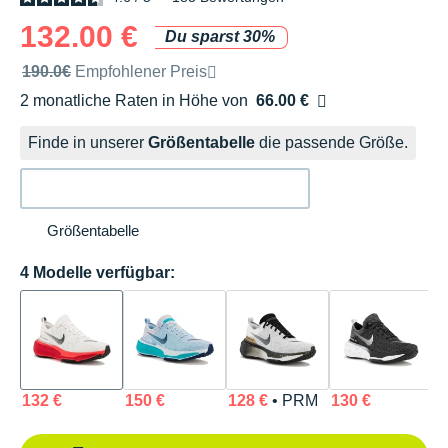
132.00 €
Du sparst 30%
Unverbindliche Preisempfehlung der Marke
190.0€
Empfohlener Preis
2 monatliche Raten in Höhe von
66.00 €
Ohne Zusatzkosten
Finde in unserer
Größentabelle
die passende Größe.
Größentabelle
4 Modelle verfügbar:
132 €
150 €
128 €
• PRM
130 €