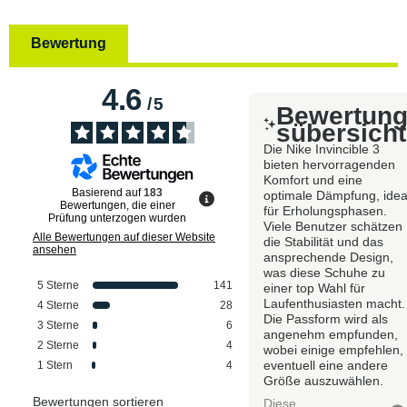
Bewertung
4.6
/
5
Bewertun
sübersicht
Die Nike Invincible 3
bieten hervorragenden
Komfort und eine
Basierend auf
183
optimale Dämpfung, idea
Bewertungen, die einer
für Erholungsphasen.
Prüfung unterzogen wurden
Viele Benutzer schätzen
Alle Bewertungen auf dieser Website
die Stabilität und das
ansehen
ansprechende Design,
was diese Schuhe zu
5
Sterne
141
einer top Wahl für
Laufenthusiasten macht.
4
Sterne
28
Die Passform wird als
3
Sterne
6
angenehm empfunden,
2
Sterne
4
wobei einige empfehlen,
eventuell eine andere
1
Stern
4
Größe auszuwählen.
Bewertungen sortieren
Diese