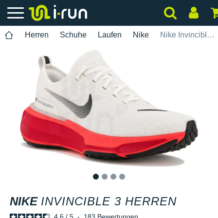
Herren
Schuhe
Laufen
Nike
Nike Invincible 3 Herren
1
2
3
4
NIKE
INVINCIBLE 3 HERREN
4.6
/
5
-
183
Bewertungen