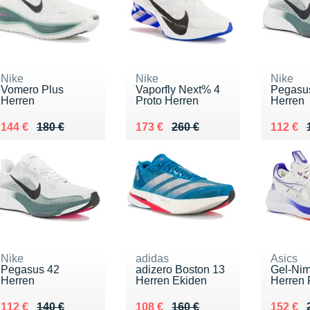
Nike
Nike
Nike
Vomero Plus
Vaporfly Next% 4
Pegasu
Herren
Proto Herren
Herren
Au lieu de 180 €
Vendu 144 €
Au lieu de 260 €
Vendu 173 €
Au lieu
Vendu 
144 €
180 €
173 €
260 €
112 €
Nike
adidas
Asics
Pegasus 42
adizero Boston 13
Gel-Ni
Herren
Herren Ekiden
Herren 
Au lieu de 140 €
Vendu 112 €
Au lieu de 160 €
Vendu 108 €
Au lieu
Vendu 
112 €
140 €
108 €
160 €
152 €