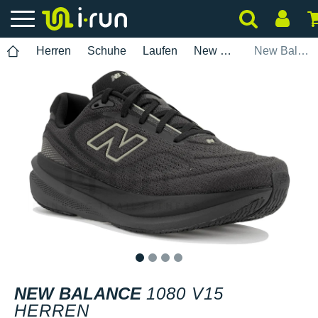
Herren
Schuhe
Laufen
New Balance
New Balance 1080 V15 Herren
1
2
3
4
NEW BALANCE
1080 V15
HERREN