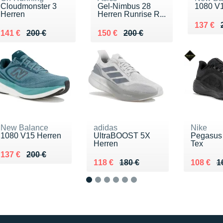
Cloudmonster 3
Gel-Nimbus 28
1080 V1
Herren
Herren Runrise R...
Au lieu
Vendu 
137 €
Au lieu de 200 €
Vendu 141 €
Au lieu de 200 €
Vendu 150 €
141 €
200 €
150 €
200 €
New Balance
adidas
Nike
1080 V15 Herren
UltraBOOST 5X
Pegasus 
Herren
Tex
Au lieu de 200 €
Vendu 137 €
137 €
200 €
Au lieu de 180 €
Vendu 118 €
Au lieu 
Vendu 1
118 €
180 €
108 €
1
1
2
3
4
5
6