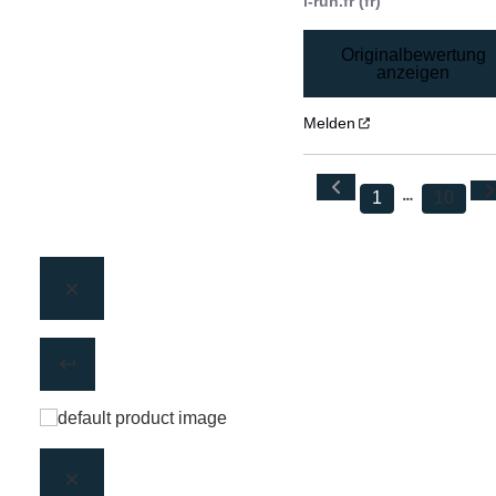
i-run.fr (fr)
Originalbewertung
anzeigen
Melden
1
10