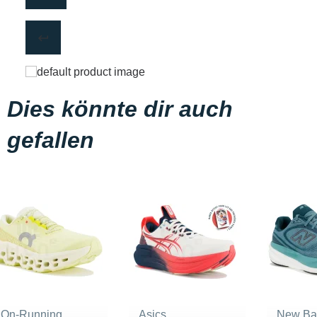
Dies könnte dir auch
gefallen
On-Running
Asics
New Ba