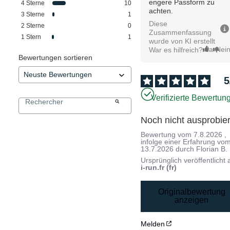
engere Passform zu
4
Sterne
10
achten.
3
Sterne
1
Diese
2
Sterne
0
Zusammenfassung
1
Stern
1
wurde von KI erstellt
Ja
Nei
War es hilfreich?
Bewertungen sortieren
5
Verifizierte Bewertun
Noch nicht ausprobier
Bewertung vom
7.8.2026
,
infolge einer Erfahrung vo
13.7.2026
durch
Florian B.
Ursprünglich veröffentlicht 
i-run.fr (fr)
Originalbewertung
anzeigen
Melden