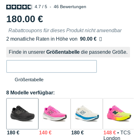
4.7
/
5
-
46
Bewertungen
180.00 €
Rabattcoupons für dieses Produkt nicht anwendbar
2 monatliche Raten in Höhe von
90.00 €
Ohne Zusatzkosten
Finde in unserer
Größentabelle
die passende Größe.
Größentabelle
8 Modelle verfügbar:
180 €
140 €
180 €
148 €
• TCS
1
London