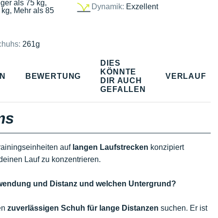
ger als 75 kg,
Dynamik:
Exzellent
 kg, Mehr als 85
chuhs:
261g
DIES
KÖNNTE
EN
BEWERTUNG
VERLAUF
DIR AUCH
GEFALLEN
ms
Trainingseinheiten auf
langen Laufstrecken
konzipiert
f deinen Lauf zu konzentrieren.
erwendung und Distanz und welchen Untergrund?
nen
zuverlässigen Schuh für lange Distanzen
suchen. Er ist