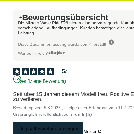
Bewertungsübersicht
Die Mizuno Wave Rider 29 bieten eine hervorragende Kombinat
verschiedene Laufbedingungen. Kunden bestätigen eine gute
Leistung.
Diese Zusammenfassung wurde von KI erstellt
Ja
Nein
War es hilfreich?
5
/
5
Verifizierte Bewertung
Seit über 15 Jahren diesem Modell treu. Positive 
zu verlieren.
Bewertung vom
5.8.2026
, infolge einer Erfahrung vom
11.7.20
Ursprünglich veröffentlicht auf
i-run.fr (fr)
Originalbewertung anzeigen
Melden