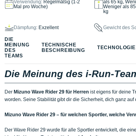
Verwendung:
Regelmäßig (1-2
als 65 kg, Weni
Mal pro Woche)
Weniger als 85
kg
Dämpfung:
Exzellent
Gewicht des S
DIE
MEINUNG
TECHNISCHE
TECHNOLOGI
DES
BESCHREIBUNG
TEAMS
Die Meinung des i-Run-Tea
Der
Mizuno Wave Rider 29 für Herren
ist eigens für deine 
worden. Seine Stabilität gibt dir die Sicherheit, dich ganz au
Mizuno Wave Rider 29 – für welchen Sportler, welche V
Der Wave Rider 29 wurde für alle Sportler entwickelt, die ei