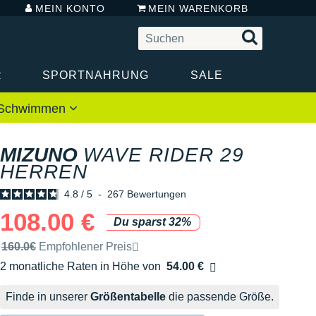
MEIN KONTO
MEIN WARENKORB
R
SPORTNAHRUNG
SALE
 / Schwimmen
MIZUNO
WAVE RIDER 29
HERREN
4.8
/
5
-
267
Bewertungen
108.00 €
Du sparst 32%
Unverbindliche Preisempfehlung der Marke
160.0€
Empfohlener Preis
2 monatliche Raten in Höhe von
54.00 €
Ohne Zusatzkosten
Finde in unserer
Größentabelle
die passende Größe.