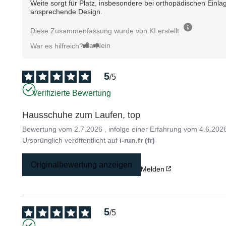
Weite sorgt für Platz, insbesondere bei orthopädischen Einla
ansprechende Design.
Diese Zusammenfassung wurde von KI erstellt
Ja
Nein
War es hilfreich?
5
/
5
Verifizierte Bewertung
Hausschuhe zum Laufen, top
Bewertung vom
2.7.2026
, infolge einer Erfahrung vom
4.6.202
Ursprünglich veröffentlicht auf
i-run.fr (fr)
Originalbewertung anzeigen
Melden
5
/
5