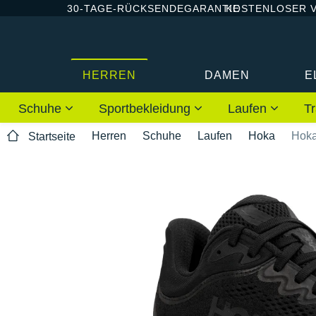
30-TAGE-RÜCKSENDEGARANTIE
KOSTENLOSER 
HERREN
DAMEN
E
Schuhe
Sportbekleidung
Laufen
Tr
Herren
Schuhe
Laufen
Hoka
Hoka
Startseite