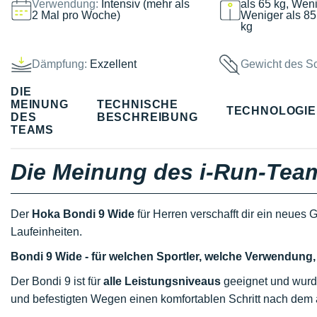
Verwendung:
Intensiv (mehr als
als 65 kg, Weni
2 Mal pro Woche)
Weniger als 85
kg
Dämpfung:
Exzellent
Gewicht des S
DIE
MEINUNG
TECHNISCHE
TECHNOLOGI
DES
BESCHREIBUNG
TEAMS
Die Meinung des i-Run-Tea
Der
Hoka Bondi 9 Wide
für Herren verschafft dir ein neues
Laufeinheiten.
Bondi 9 Wide - für welchen Sportler, welche Verwendung
Der Bondi 9 ist für
alle Leistungsniveaus
geeignet und wurde
und befestigten Wegen einen komfortablen Schritt nach dem