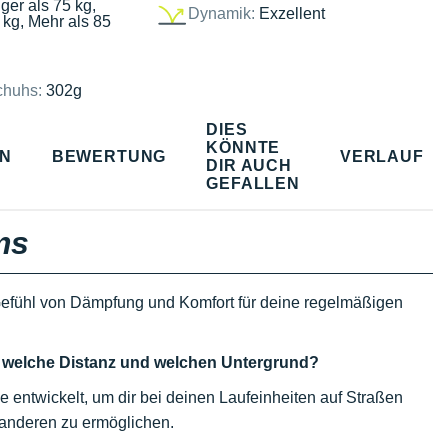
ger als 75 kg,
Dynamik:
Exzellent
 kg, Mehr als 85
chuhs:
302g
DIES
KÖNNTE
EN
BEWERTUNG
VERLAUF
DIR AUCH
GEFALLEN
ms
 Gefühl von Dämpfung und Komfort für deine regelmäßigen
, welche Distanz und welchen Untergrund?
 entwickelt, um dir bei deinen Laufeinheiten auf Straßen
 anderen zu ermöglichen.