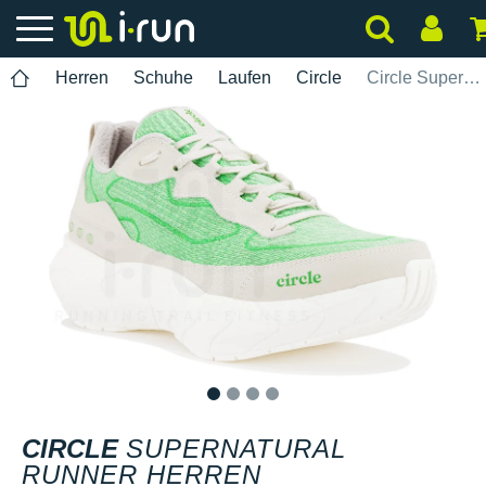
Herren
Schuhe
Laufen
Circle
Circle SuperNatural Runner Herren
1
2
3
4
CIRCLE
SUPERNATURAL
RUNNER HERREN