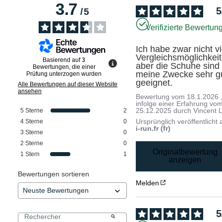
3.7
5
/
5
Verifizierte Bewertun
Ich habe zwar nicht vi
Vergleichsmöglichkeit
Basierend auf
3
aber die Schuhe sind f
Bewertungen, die einer
meine Zwecke sehr gu
Prüfung unterzogen wurden
geeignet.
Alle Bewertungen auf dieser Website
ansehen
Bewertung vom
18.1.2026
infolge einer Erfahrung vo
25.12.2025
durch
Vincent L
5
Sterne
2
Ursprünglich veröffentlicht 
4
Sterne
0
i-run.fr (fr)
3
Sterne
0
2
Sterne
0
Originalbewertung
1
Stern
1
anzeigen
Bewertungen sortieren
Melden
5