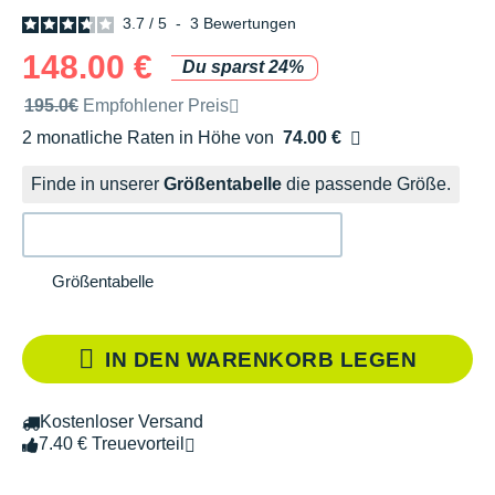
3.7
/
5
-
3
Bewertungen
148.00 €
Du sparst 24%
Unverbindliche Preisempfehlung der Marke
195.0€
Empfohlener Preis
2 monatliche Raten in Höhe von
74.00 €
Ohne Zusatzkosten
Finde in unserer
Größentabelle
die passende Größe.
Größentabelle
IN DEN WARENKORB LEGEN
Kostenloser Versand
7.40 € Treuevorteil