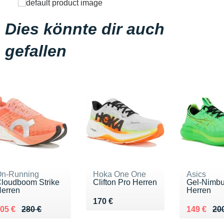
Dies könnte dir auch
gefallen
n-Running
Hoka One One
Asics
loudboom Strike
Clifton Pro Herren
Gel-Nimbu
erren
Herren
Vendu 170 €
170 €
u lieu de 280 €
endu 205 €
Au lieu de
Vendu 14
05 €
280 €
149 €
20