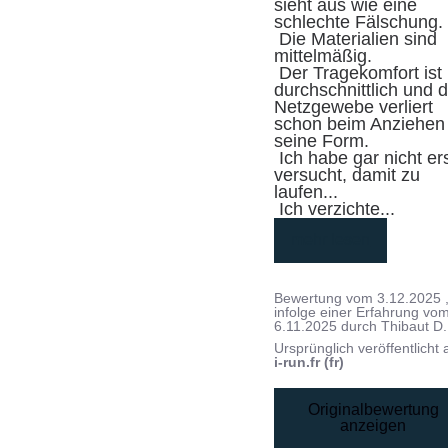
sieht aus wie eine 
schlechte Fälschung.

 Die Materialien sind 
mittelmäßig.

 Der Tragekomfort ist 
durchschnittlich und d
Netzgewebe verliert 
schon beim Anziehen 
seine Form.

 Ich habe gar nicht erst 
versucht, damit zu 
laufen...

 Ich verzichte
...
mehr lesen
Bewertung vom
3.12.2025
infolge einer Erfahrung vo
6.11.2025
durch
Thibaut D.
Ursprünglich veröffentlicht 
i-run.fr (fr)
Originalbewertung
anzeigen