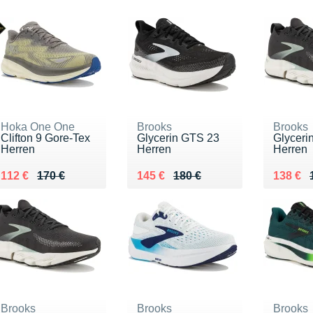
Hoka One One
Brooks
Brooks
Clifton 9 Gore-Tex
Glycerin GTS 23
Glyceri
Herren
Herren
Herren
Au lieu de 170 €
Vendu 112 €
Au lieu de 180 €
Vendu 145 €
Au lieu
Vendu 
112 €
170 €
145 €
180 €
138 €
Brooks
Brooks
Brooks