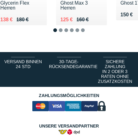
Glycerin Flex
Ghost Max 3
Ghost 1
Herren
Herren
Vendu 
150 €
Au lieu de 180 €
Vendu 138 €
Au lieu de 160 €
Vendu 125 €
138 €
180 €
125 €
160 €
1
2
3
4
5
6
VERSAND BINNEN
30-TAGE-
SICHERE
24 STD
RÜCKSENDEGARANTIE
ZAHLUNG
IN 2 ODER 3
RATEN OHNE
ZUSATZKOSTEN
ZAHLUNGSMÖGLICHKEITEN
UNSERE VERSANDPARTNER