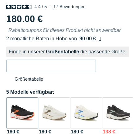
4.4
/
5
-
17
Bewertungen
180.00 €
Rabattcoupons für dieses Produkt nicht anwendbar
2 monatliche Raten in Höhe von
90.00 €
Ohne Zusatzkosten
Finde in unserer
Größentabelle
die passende Größe.
Größentabelle
5 Modelle verfügbar:
180 €
180 €
180 €
138 €
1