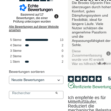
Die Brooks Glycerin Flex
überzeugen durch hohe
Komfort, gutes
Basierend auf
17
Dämpfungssystem und
Bewertungen, die einer
Flexibilität, ideal für
Prüfung unterzogen wurden
längere Läufe. Viele
Alle Bewertungen auf dieser Website
Nutzer schätzen die
ansehen
angenehme Passform
und die
5
Sterne
13
Anpassungsfähigkeit der
Sohle.
4
Sterne
2
Diese
3
Sterne
0
Zusammenfassung
2
Sterne
0
wurde von KI erstellt
1
Stern
2
Ja
Nei
War es hilfreich?
Bewertungen sortieren
5
Verifizierte Bewertun
Ich empfehle es für 
Mittelfußläufer. 
Reduziert die 
mechanische Belastun