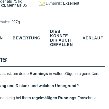
ger als 75 kg,
Dynamik:
Exzellent
 kg, Mehr als 85
chuhs:
297g
DIES
KÖNNTE
EN
BEWERTUNG
VERLAUF
DIR AUCH
GEFALLEN
ms
brauchst, um deine
Runnings
in vollen Zügen zu genießen.
ndung und Distanz und welchen Untergrund?
nd stetig bei ihren
regelmäßigen Runnings
Fortschritte