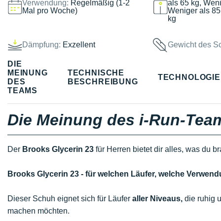
Verwendung:
Regelmäßig (1-2
als 65 kg, Weni
Mal pro Woche)
Weniger als 85
kg
Dämpfung:
Exzellent
Gewicht des S
DIE
MEINUNG
TECHNISCHE
TECHNOLOGI
DES
BESCHREIBUNG
TEAMS
Die Meinung des i-Run-Tea
Der
Brooks Glycerin 23
für Herren bietet dir alles, was du 
Brooks Glycerin 23 - für welchen Läufer, welche Verwe
Dieser Schuh eignet sich für Läufer
aller Niveaus,
die ruhig u
machen möchten.