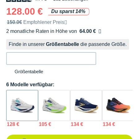
128.00 €
Du sparst 14%
Unverbindliche Preisempfehlung der Marke
150.0€
Empfohlener Preis
2 monatliche Raten in Höhe von
64.00 €
Ohne Zusatzkosten
Finde in unserer
Größentabelle
die passende Größe.
Größentabelle
6 Modelle verfügbar:
128 €
105 €
134 €
134 €
1