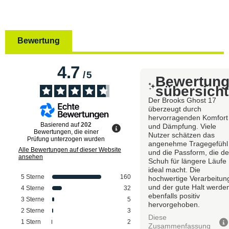
Bewertung
4.7
/
5
Bewertun
sübersicht
Der Brooks Ghost 17
überzeugt durch
hervorragenden Komfort
Basierend auf
202
und Dämpfung. Viele
Bewertungen, die einer
Nutzer schätzen das
Prüfung unterzogen wurden
angenehme Tragegefühl
Alle Bewertungen auf dieser Website
und die Passform, die d
ansehen
Schuh für längere Läufe
ideal macht. Die
5
Sterne
160
hochwertige Verarbeitun
und der gute Halt werde
4
Sterne
32
ebenfalls positiv
3
Sterne
5
hervorgehoben.
2
Sterne
3
Diese
1
Stern
2
Zusammenfassung