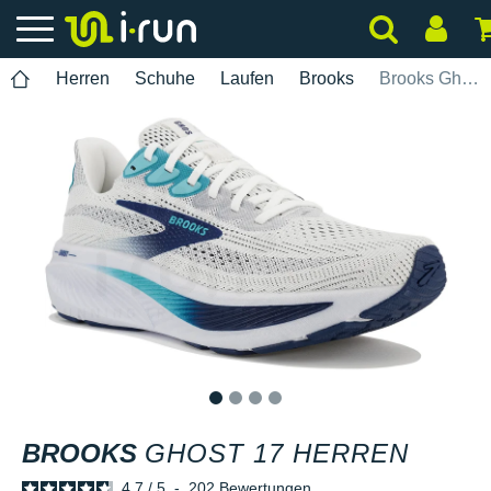
Herren
Schuhe
Laufen
Brooks
Brooks Ghost 17 Herren
1
2
3
4
BROOKS
GHOST 17 HERREN
4.7
/
5
-
202
Bewertungen