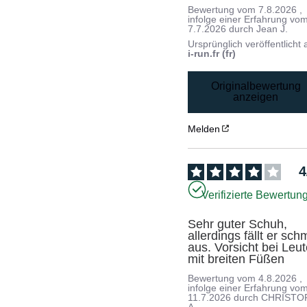
Bewertung vom
7.8.2026
,
infolge einer Erfahrung vo
7.7.2026
durch
Jean J.
Ursprünglich veröffentlicht 
i-run.fr (fr)
Originalbewertung
anzeigen
Melden
4
Verifizierte Bewertun
Sehr guter Schuh, 
allerdings fällt er schm
aus. Vorsicht bei Leut
mit breiten Füßen
Bewertung vom
4.8.2026
,
infolge einer Erfahrung vo
11.7.2026
durch
CHRISTO