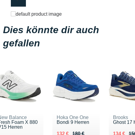
Dies könnte dir auch
gefallen
New Balance
Hoka One One
Brooks
Fresh Foam X 880
Bondi 9 Herren
Ghost 17 
V15 Herren
Au lieu de 180 €
Vendu 132 €
Au lieu d
Vendu 13
132 €
180 €
134 €
15